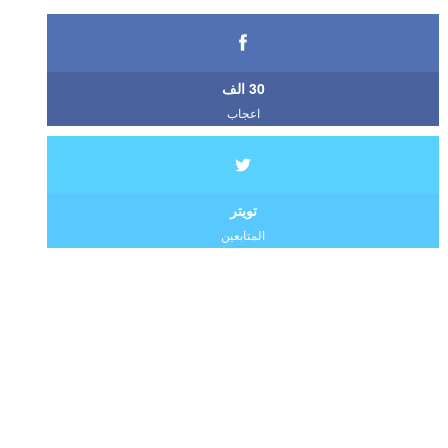
30 الف
اعجاب
تويتر
المتابعين