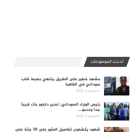
أحدث الموضوعات
مشهد خطير على الطريق ينتهي بضبط شاب
سوداني في القاهرة
أغسطس 6, 2026
رئيس الوزراء السوداني: تحرير دارفور بات قريباً
جداً وندعو…
أغسطس 6, 2026
شهود يكشفون تفاصيل العثور على 30 جثة على