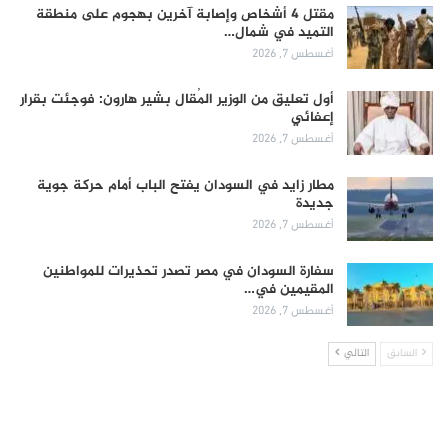
مقتل 4 أشخاص وإصابة آخرين بهجوم على منطقة
التميد في شمال…
أغسطس 7, 2026
أول تعليق من الوزير المُقال بشير هارون: فوجئت بقرار
إعفائي
أغسطس 7, 2026
مطار زايد في السودان يفتح الباب أمام حركة جوية
جديدة
أغسطس 7, 2026
سفارة السودان في مصر تصدر تحذيرات للمواطنين
المقيمين في…
أغسطس 7, 2026
السابق
التالي