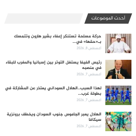
أحدث الموضوعات
حركة مسلحة تستنكر إعفاء بشير هارون وتتمسك
بـ«حقها» في…
أغسطس 8, 2026
رئيس الفيفا يستغل التوتر بين إسبانيا والمغرب للبقاء
في منصبه
أغسطس 7, 2026
لهذا السبب..الهلال السوداني يعتذر عن المشاركة في
بطولة غرب…
أغسطس 7, 2026
الهلال يعبر الجاموس جنوب السودان ويخطف برونزية
سيكافا
أغسطس 7, 2026