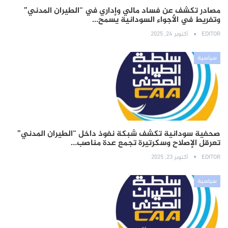
مصادر تكشف عن فساد مالي وإداري في “الطيران المدني”
وتفريط في الأجواء السودانية يسمح…
EDITOR
أكتوبر 24, 2025
سياسية
صحفية سودانية تكشف شبكة نفوذ داخل “الطيران المدني”
تعرقل الإصلاح وسكرتيرة تجمع عدة مناصب…
EDITOR
أكتوبر 23, 2025
سياسية