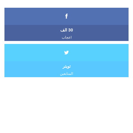
30 الف
اعجاب
تويتر
المتابعين