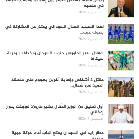
رئيس الفيفا يستغل التوتر بين إسبانيا والمغرب للبقاء
في منصبه
أغسطس 7, 2026
لهذا السبب..الهلال السوداني يعتذر عن المشاركة في
بطولة غرب…
أغسطس 7, 2026
الهلال يعبر الجاموس جنوب السودان ويخطف برونزية
سيكافا
أغسطس 7, 2026
مقتل 4 أشخاص وإصابة آخرين بهجوم على منطقة
التميد في شمال…
أغسطس 7, 2026
أول تعليق من الوزير المُقال بشير هارون: فوجئت بقرار
إعفائي
أغسطس 7, 2026
مطار زايد في السودان يفتح الباب أمام حركة جوية
جديدة