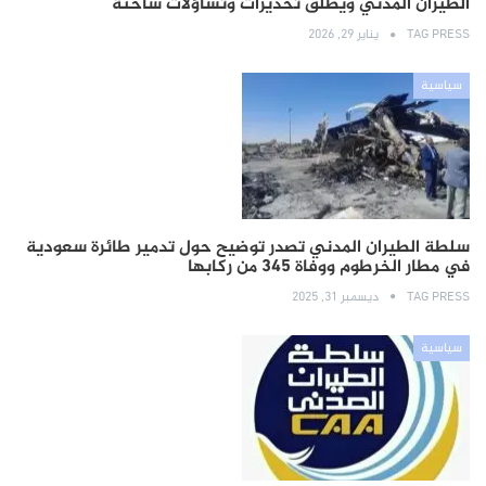
الطيران المدني ويطلق تحذيرات وتساؤلات ساخنة
TAG PRESS
يناير 29, 2026
سياسية
سلطة الطيران المدني تصدر توضيح حول تدمير طائرة سعودية
في مطار الخرطوم ووفاة 345 من ركابها
TAG PRESS
ديسمبر 31, 2025
سياسية