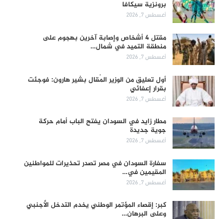
برونزية سيكافا
أغسطس 7, 2026
مقتل 4 أشخاص وإصابة آخرين بهجوم على
منطقة التميد في شمال…
أغسطس 7, 2026
أول تعليق من الوزير المُقال بشير هارون: فوجئت
بقرار إعفائي
أغسطس 7, 2026
مطار زايد في السودان يفتح الباب أمام حركة
جوية جديدة
أغسطس 7, 2026
سفارة السودان في مصر تصدر تحذيرات للمواطنين
المقيمين في…
أغسطس 7, 2026
كبر: إقصاء المؤتمر الوطني يخدم التدخل الأجنبي
وعلى البرهان…