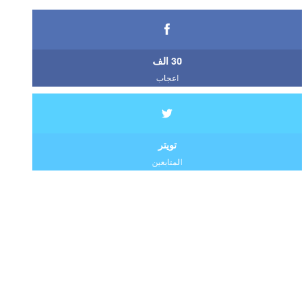
30 الف
اعجاب
تويتر
المتابعين