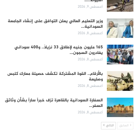
أسيوط..…
أغسطس 9, 2026
وزير التعليم العالي يعلن التوافق على إنشاء الجامعة
السودانية…
أغسطس 8, 2026
165 مليون جنيه لإطلاق 33 نزيلاً.. و400 سوداني
يغادرون السجون…
أغسطس 8, 2026
بالأرقام.. القوة المشتركة تكشف حصيلة معارك كلبس
وصليعة
أغسطس 8, 2026
السفارة السودانية بالقاهرة تزف خبراً ساراً بشأن وثائق
السفر…
أغسطس 8, 2026
السابق
التالي