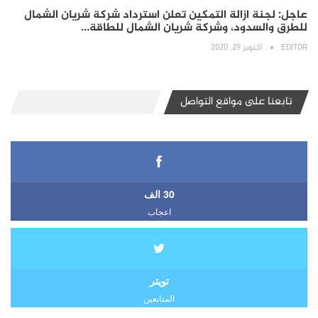
عاجل: لجنة ازالة التمكين تعلن استرداد شركة شريان الشمال
للطرق والسدود، وشركة شريان الشمال للطاقة…
EDITOR
أكتوبر 29, 2020
تابعنا على مواقع التواصل
30 الف
اعجاب
تويتر
المتابعين