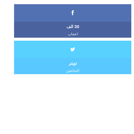
30 الف
اعجاب
تويتر
المتابعين