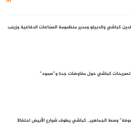
ين كباشي والدبيلو ومدير منظمومة الصناعات الدفاعية وزينب
تصريحات كباشي حول مفاوضات جدة و”صمود”
ة” وسط الجماهير.. كباشي يطوف شوارع الأبيض احتفالا