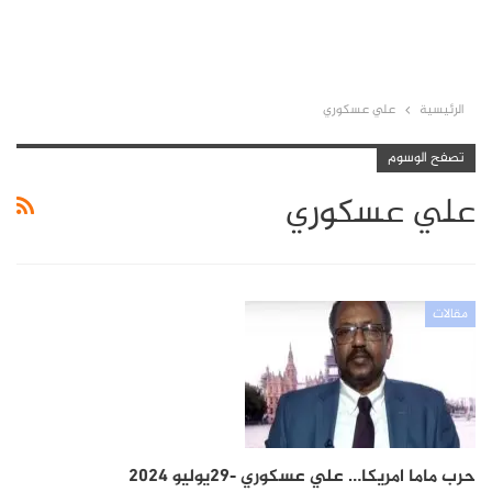
الرئيسية
علي عسكوري
تصفح الوسوم
علي عسكوري
مقالات
حرب ماما امريكا… علي عسكوري -29يوليو 2024