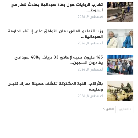
تضارب الروايات حول وفاة سودانية بحادث قطار في
أسيوط..…
أغسطس 9, 2026
وزير التعليم العالي يعلن التوافق على إنشاء الجامعة
السودانية…
أغسطس 8, 2026
165 مليون جنيه لإطلاق 33 نزيلاً.. و400 سوداني
يغادرون السجون…
أغسطس 8, 2026
بالأرقام.. القوة المشتركة تكشف حصيلة معارك كلبس
وصليعة
أغسطس 8, 2026
السابق
التالي