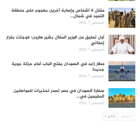
مقتل 4 أشخاص وإصابة آخرين بهجوم على منطقة
التميد في شمال…
أغسطس 7, 2026
أول تعليق من الوزير المُقال بشير هارون: فوجئت بقرار
إعفائي
أغسطس 7, 2026
مطار زايد في السودان يفتح الباب أمام حركة جوية
جديدة
أغسطس 7, 2026
سفارة السودان في مصر تصدر تحذيرات للمواطنين
المقيمين في…
أغسطس 7, 2026
السابق
التالي