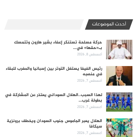
أحدث الموضوعات
حركة مسلحة تستنكر إعفاء بشير هارون وتتمسك
بـ«حقها» في…
أغسطس 8, 2026
رئيس الفيفا يستغل التوتر بين إسبانيا والمغرب للبقاء
في منصبه
أغسطس 7, 2026
لهذا السبب..الهلال السوداني يعتذر عن المشاركة في
بطولة غرب…
أغسطس 7, 2026
الهلال يعبر الجاموس جنوب السودان ويخطف برونزية
سيكافا
أغسطس 7, 2026