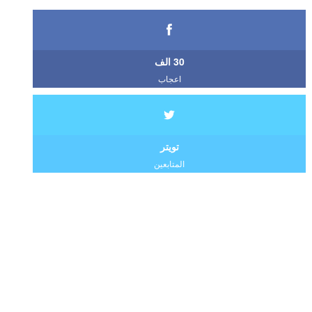
30 الف
اعجاب
تويتر
المتابعين