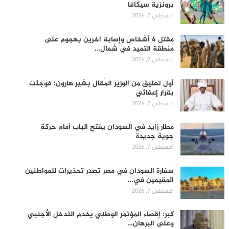
برونزية سيكافا
أغسطس 7, 2026
مقتل 4 أشخاص وإصابة آخرين بهجوم على
منطقة التميد في شمال…
أغسطس 7, 2026
أول تعليق من الوزير المُقال بشير هارون: فوجئت
بقرار إعفائي
أغسطس 7, 2026
مطار زايد في السودان يفتح الباب أمام حركة
جوية جديدة
أغسطس 7, 2026
سفارة السودان في مصر تصدر تحذيرات للمواطنين
المقيمين في…
أغسطس 7, 2026
كبر: إقصاء المؤتمر الوطني يخدم التدخل الأجنبي
وعلى البرهان…