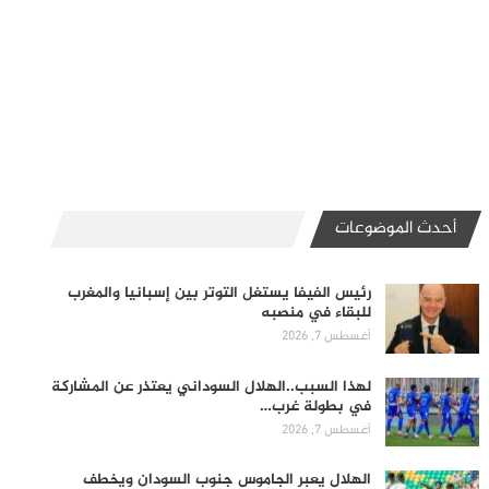
أحدث الموضوعات
رئيس الفيفا يستغل التوتر بين إسبانيا والمغرب
للبقاء في منصبه
أغسطس 7, 2026
لهذا السبب..الهلال السوداني يعتذر عن المشاركة
في بطولة غرب…
أغسطس 7, 2026
الهلال يعبر الجاموس جنوب السودان ويخطف