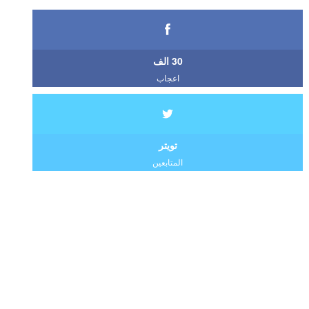
30 الف
اعجاب
تويتر
المتابعين