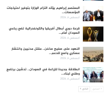
المعتصم إبراهيم يؤكد التزام الوزارة بتوفير احتياجات
المؤسسات…
أغسطس 6, 2026
قرعة دوري أبطال أفريقيا والكونفدرالية تضع رباعي
السودان أمام…
أغسطس 6, 2026
النهود على صفيح ساخن.. مقتل مدنيين وانتشار
عسكري واسع للدعم…
أغسطس 6, 2026
انطلاقة جديدة للزراعة في السودان.. تدشين برنامج
وطني لبناء…
أغسطس 6, 2026
السابق
التالي