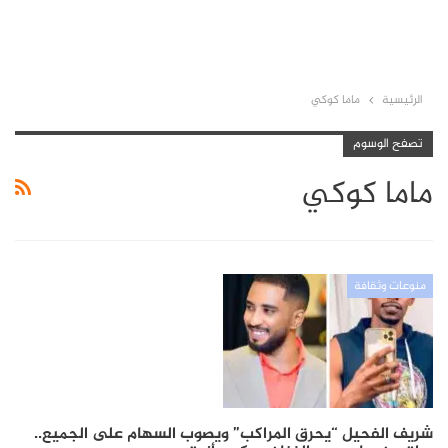
الرئيسية
ماما كوكي
تصفح الوسوم
ماما كوكي
منوعات وثقافة
شريف الفحيل “يحرق المراكب” ويصوب السهام على الجميع..