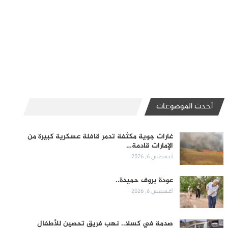
أحدث الموضوعات
غارات جوية مكثفة تدمر قافلة عسكرية كبيرة من
الإمارات قادمة…
أغسطس 6, 2026
عودة بروف حميدة..
أغسطس 6, 2026
صدمة في كسلا.. نهب فريق تحصين للأطفال