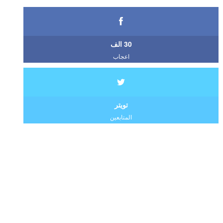
30 الف
اعجاب
تويتر
المتابعين