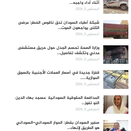
أثناء أداء واجبه…
أغسطس 5, 2026
شبكة أطباء السودان تدق ناقوس الخطر: مرضى
الكلى يواجهون الموت…
أغسطس 5, 2026
وزارة الصحة تحسم الجدل حول حريق مستشفى
مدني وتكشف تفاصيل…
أغسطس 5, 2026
قفزة جديدة في أسعار العملات الأجنبية بالسوق
الموازية..…
أغسطس 5, 2026
المدافعة الحقوقية السودانية عسجد بهاء الدين
النو تفوز…
أغسطس 5, 2026
سفير السودان بقطر: الحوار السوداني–السوداني
هو الطريق لإنهاء…