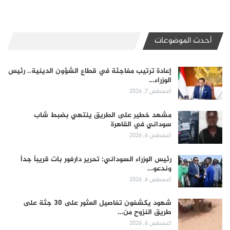
أحدث الموضوعات
إعادة ترتيب مفاجئة في قطاع الشؤون الدينية.. رئيس
الوزراء…
أغسطس 7, 2026
مشهد خطير على الطريق ينتهي بضبط شاب
سوداني في القاهرة
أغسطس 6, 2026
رئيس الوزراء السوداني: تحرير دارفور بات قريباً جداً
وندعو…
أغسطس 6, 2026
شهود يكشفون تفاصيل العثور على 30 جثة على
طريق النزوح من…
أغسطس 6, 2026