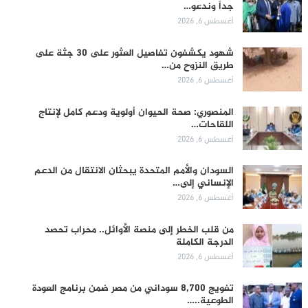
جداً وندعو…
أغسطس 6, 2026
شهود يكشفون تفاصيل العثور على 30 جثة على
طريق النزوح من…
أغسطس 6, 2026
المنصوري: صحة الحيوان أولوية ودعم كامل لإنتاج
اللقاحات…
أغسطس 6, 2026
السودان والأمم المتحدة يبحثان الانتقال من الدعم
الإنساني إلى…
أغسطس 6, 2026
من قلب الخطر إلى منصة الأوائل.. محراب تحصد
الدرجة الكاملة
أغسطس 6, 2026
تفويج 8,700 سوداني من مصر ضمن برنامج العودة
الطوعية..…