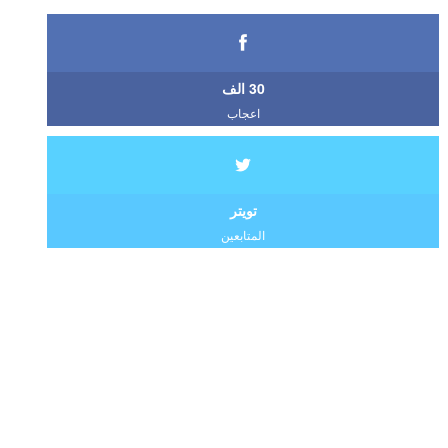
30 الف
اعجاب
تويتر
المتابعين