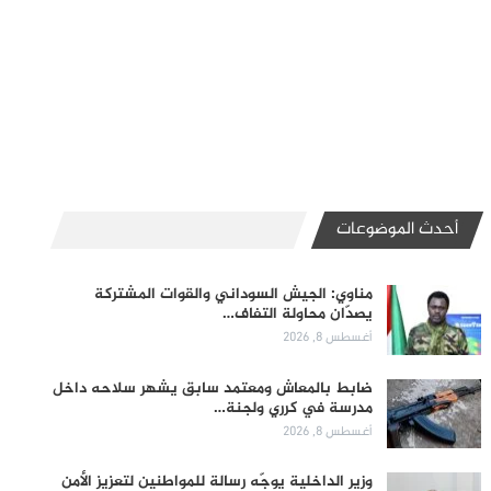
أحدث الموضوعات
مناوي: الجيش السوداني والقوات المشتركة
يصدّان محاولة التفاف…
أغسطس 8, 2026
ضابط بالمعاش ومعتمد سابق يشهر سلاحه داخل
مدرسة في كرري ولجنة…
أغسطس 8, 2026
وزير الداخلية يوجّه رسالة للمواطنين لتعزيز الأمن