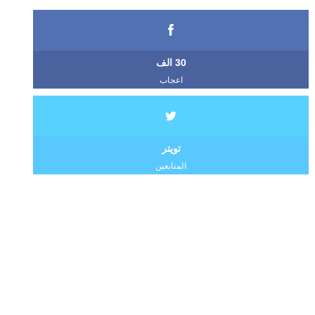
30 الف
اعجاب
تويتر
المتابعين