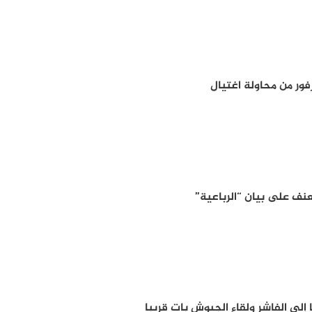
فور من محاولة اغتيال
عنف على بيان “الرباعية”
إلى الفاشر ولقاء الجيوش بات قريبا