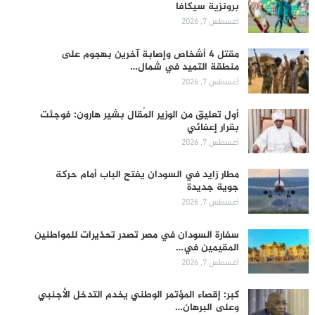
برونزية سيكافا
أغسطس 7, 2026
مقتل 4 أشخاص وإصابة آخرين بهجوم على
منطقة التميد في شمال…
أغسطس 7, 2026
أول تعليق من الوزير المُقال بشير هارون: فوجئت
بقرار إعفائي
أغسطس 7, 2026
مطار زايد في السودان يفتح الباب أمام حركة
جوية جديدة
أغسطس 7, 2026
سفارة السودان في مصر تصدر تحذيرات للمواطنين
المقيمين في…
أغسطس 7, 2026
كبر: إقصاء المؤتمر الوطني يخدم التدخل الأجنبي
وعلى البرهان…