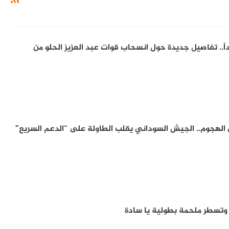
دأ.. تفاصيل جديدة حول انسحاب قوات عبد العزيز الحلو من
 الهجوم.. الجيش السوداني يقلب الطاولة على “الدعم السريع”
ر وتسطر ملحمة بطولية يا سادة