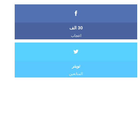
30 الف
اعجاب
تويتر
المتابعين