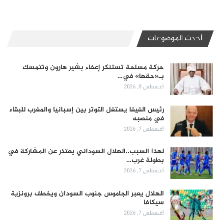
أحدث الموضوعات
حركة مسلحة تستنكر إعفاء بشير هارون وتتمسك
بـ«حقها» في…
أغسطس 8, 2026
رئيس الفيفا يستغل التوتر بين إسبانيا والمغرب للبقاء
في منصبه
أغسطس 7, 2026
لهذا السبب..الهلال السوداني يعتذر عن المشاركة في
بطولة غرب…
أغسطس 7, 2026
الهلال يعبر الجاموس جنوب السودان ويخطف برونزية
سيكافا
أغسطس 7, 2026