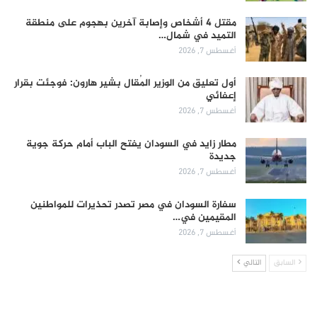
مقتل 4 أشخاص وإصابة آخرين بهجوم على منطقة
التميد في شمال…
أغسطس 7, 2026
أول تعليق من الوزير المُقال بشير هارون: فوجئت بقرار
إعفائي
أغسطس 7, 2026
مطار زايد في السودان يفتح الباب أمام حركة جوية
جديدة
أغسطس 7, 2026
سفارة السودان في مصر تصدر تحذيرات للمواطنين
المقيمين في…
أغسطس 7, 2026
السابق
التالي