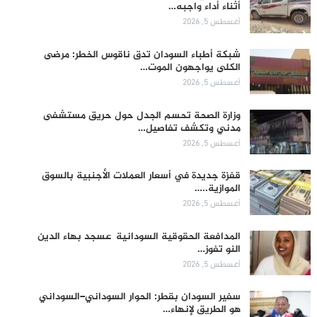
أثناء أداء واجبه…
أغسطس 5, 2026
شبكة أطباء السودان تدق ناقوس الخطر: مرضى
الكلى يواجهون الموت…
أغسطس 5, 2026
وزارة الصحة تحسم الجدل حول حريق مستشفى
مدني وتكشف تفاصيل…
أغسطس 5, 2026
قفزة جديدة في أسعار العملات الأجنبية بالسوق
الموازية..…
أغسطس 5, 2026
المدافعة الحقوقية السودانية عسجد بهاء الدين
النو تفوز…
أغسطس 5, 2026
سفير السودان بقطر: الحوار السوداني–السوداني
هو الطريق لإنهاء…