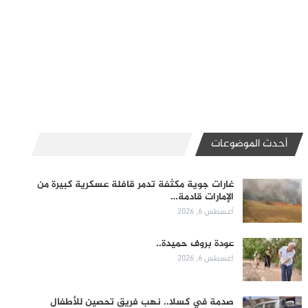
أحدث الموضوعات
غارات جوية مكثفة تدمر قافلة عسكرية كبيرة من
الإمارات قادمة…
أغسطس 6, 2026
عودة بروف حميدة..
أغسطس 6, 2026
صدمة في كسلا.. نهب فريق تحصين للأطفال