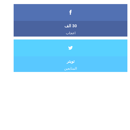
30 الف
اعجاب
تويتر
المتابعين