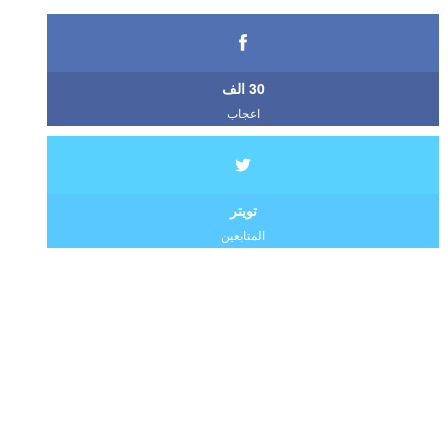
30 الف
اعجاب
تويتر
المتابعين