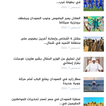
في بطولة غرب…
أغسطس 7, 2026
الهلال يعبر الجاموس جنوب السودان ويخطف
برونزية سيكافا
أغسطس 7, 2026
مقتل 4 أشخاص وإصابة آخرين بهجوم على
منطقة التميد في شمال…
أغسطس 7, 2026
أول تعليق من الوزير المُقال بشير هارون: فوجئت
بقرار إعفائي
أغسطس 7, 2026
مطار زايد في السودان يفتح الباب أمام حركة
جوية جديدة
أغسطس 7, 2026
سفارة السودان في مصر تصدر تحذيرات للمواطنين
المقيمين في…