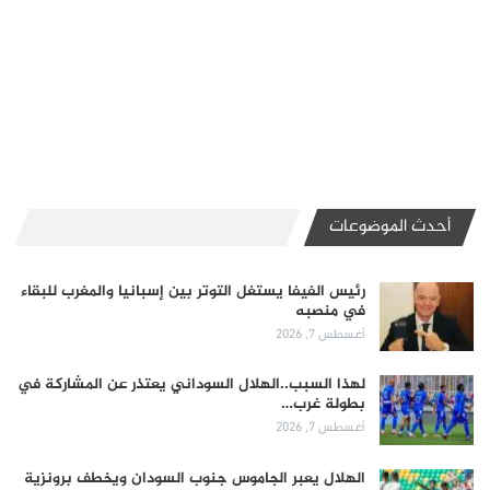
أحدث الموضوعات
رئيس الفيفا يستغل التوتر بين إسبانيا والمغرب للبقاء
في منصبه
أغسطس 7, 2026
لهذا السبب..الهلال السوداني يعتذر عن المشاركة في
بطولة غرب…
أغسطس 7, 2026
الهلال يعبر الجاموس جنوب السودان ويخطف برونزية