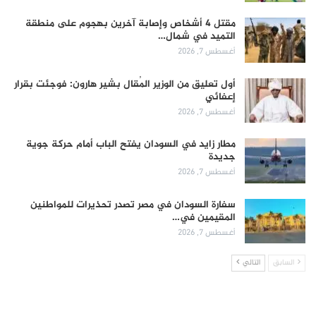
مقتل 4 أشخاص وإصابة آخرين بهجوم على منطقة
التميد في شمال…
أغسطس 7, 2026
أول تعليق من الوزير المُقال بشير هارون: فوجئت بقرار
إعفائي
أغسطس 7, 2026
مطار زايد في السودان يفتح الباب أمام حركة جوية
جديدة
أغسطس 7, 2026
سفارة السودان في مصر تصدر تحذيرات للمواطنين
المقيمين في…
أغسطس 7, 2026
السابق
التالي