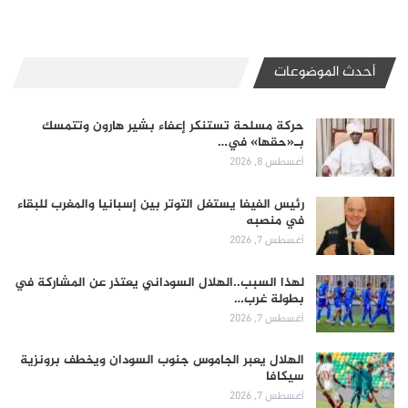
أحدث الموضوعات
حركة مسلحة تستنكر إعفاء بشير هارون وتتمسك
بـ«حقها» في…
أغسطس 8, 2026
رئيس الفيفا يستغل التوتر بين إسبانيا والمغرب للبقاء
في منصبه
أغسطس 7, 2026
لهذا السبب..الهلال السوداني يعتذر عن المشاركة في
بطولة غرب…
أغسطس 7, 2026
الهلال يعبر الجاموس جنوب السودان ويخطف برونزية
سيكافا
أغسطس 7, 2026