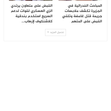
المباحث الفدرالية في
القبض على متعاون يرتدي
الجزيرة تكشف ملابسات
الزي العسكري لقوات لدعم
جريمة قتل غامضة وتلقي
السريع استخدم بندقية
القبض على المتهم
كلاشنكوف لإرهاب…
تحميل المزيد