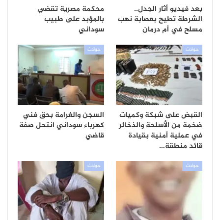
بعد فيديو أثار الجدل..
محكمة مصرية تقضي
الشرطة تطيح بعصابة نهب
بالمؤبد على طبيب
مسلح في أم درمان
سوداني
حوادث
حوادث
القبض على شبكة وكميات
السجن والغرامة بحق فني
ضخمة من الأسلحة والذخائر
كهرباء سوداني انتحل صفة
في عملية أمنية بقيادة
قاضي
قائد منطقة…
حوادث
حوادث