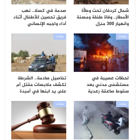
شمال كردفان تحت وطأة
صدمة في كسلا.. نهب
الأمطار.. وفاة طفلة ومُسنة
فريق تحصين للأطفال أثناء
وانهيار 300 منزل
أداء واجبه الإنساني
حوادث
حوادث
لحظات عصيبة في
تفاصيل صادمة.. الشرطة
مستشفى مدني بعد
تكشف ملابسات مقتل أم
سقوط صاعقة رعدية
على يد ابنها في أمبدة
حوادث
حوادث