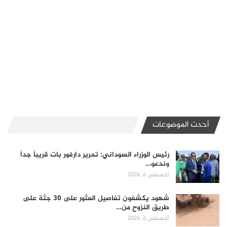
أحدث الموضوعات
رئيس الوزراء السوداني: تحرير دارفور بات قريباً جداً
وندعو…
أغسطس 6, 2026
شهود يكشفون تفاصيل العثور على 30 جثة على
طريق النزوح من…
أغسطس 6, 2026