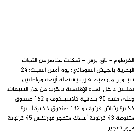
الخرطوم – تاق برس – تمكنت عناصر من القوات
البحرية بالجيش السوداني؛ يوم أمس السبت؛ ٢٤
سبتمبر، من ضبط قارب يستغله أربعة مواطنين
يمنيين داخل المياه الإقليمية بالقرب من جزر السبعات،
وعلى متنه ٩٠ بندقية كلاشينكوف و ١٦٢ صندوق
ذخيرة رشاش قرنوف و ١٨٢ صندوق ذخيرة أعيرة
متنوعة ٤٣ كرتونة أسلاك متفجر فورتكس ٤٥ كرتونة
فيوز تفجير.