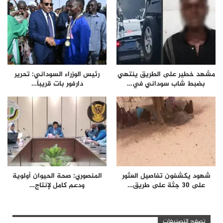
مشهد خطير على الطريق ينتهي
رئيس الوزراء السوداني: تحرير
بضبط شاب سوداني في…
دارفور بات قريباً…
شهود يكشفون تفاصيل العثور
المنصوري: صحة الحيوان أولوية
على 30 جثة على طريق…
ودعم كامل لإنتاج…
تصفح التصنيفات