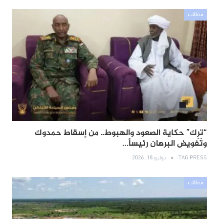
مقالات
“تِرِك” حكاية الصعود والهبوط.. من إسقاط حمدوك
وتفويض البرهان رئيساً…
TAG PRESS
يوليو 18, 2026
مقالات