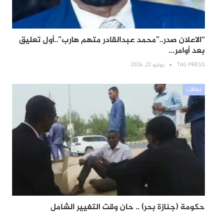
“الاعلان صدر..”محمد عبدالقادر متهم هارب”..أول تعليق
بعد أوامر…
TAG PRESS
يوليو 22, 2026
مقالات
حكومة (جنازة بحر) .. حان وقت التغيير الشامل