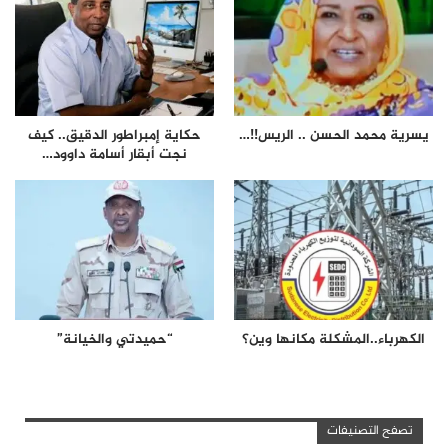
يسرية محمد الحسن .. الريس!!…
حكاية إمبراطور الدقيق.. كيف
نجت أبقار أسامة داوود…
الكهرباء..المشكلة مكانها وين؟
“حميدتي والخيانة”
تصفح التصنيفات