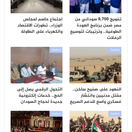
تفويج 8,700 سوداني من
اجتماع حاسم لمجلس
مصر ضمن برنامج العودة
الوزراء.. تطورات الاقتصاد
الطوعية.. وترتيبات لتوسيع
والكهرباء على الطاولة
الرحلات
سياسية
سياسية
النهود على صفيح ساخن..
التحول الرقمي يصل إلى
مقتل مدنيين وانتشار
الحج.. خدمات إلكترونية
عسكري واسع للدعم السريع
جديدة لحجاج السودان
سياسية
سياسية