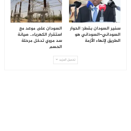
سفير السودان بقطر: الحوار
السودان على موعد مع
السوداني–السوداني هو
استقرار الكهرباء.. صيانة
الطريق لإنهاء الأزمة
سد مروي تدخل مرحلة
الحسم
تحميل المزيد