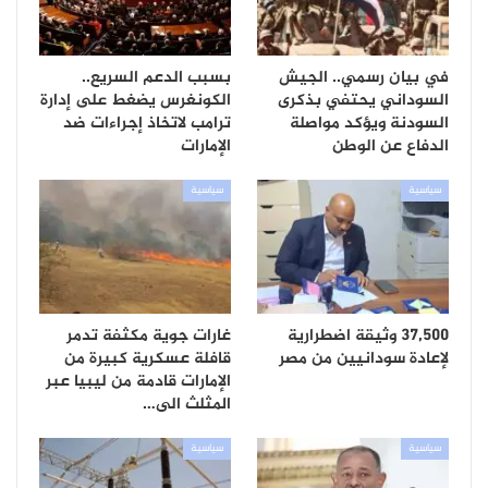
في بيان رسمي.. الجيش
بسبب الدعم السريع..
السوداني يحتفي بذكرى
الكونغرس يضغط على إدارة
السودنة ويؤكد مواصلة
ترامب لاتخاذ إجراءات ضد
الدفاع عن الوطن
الإمارات
سياسية
سياسية
37,500 وثيقة اضطرارية
غارات جوية مكثفة تدمر
لإعادة سودانيين من مصر
قافلة عسكرية كبيرة من
الإمارات قادمة من ليبيا عبر
المثلث الى…
سياسية
سياسية