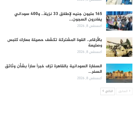
165 مليون جنيه لإطلاق 33 نزيلاً.. و400 سوداني
يغادرون السجون…
أغسطس 8, 2026
بالأرقام.. القوة المشتركة تكشف حصيلة معارك كلبس
وصليعة
أغسطس 8, 2026
السفارة السودانية بالقاهرة تزف خبراً ساراً بشأن وثائق
السفر…
أغسطس 8, 2026
السابق
التالي