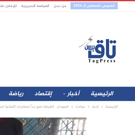
الخميس, أغسطس 6, 2026
من نحن
السياسة التحريرية
للإعلان عل
الرئيسية
أخبار
إقتصاد
رياضة
الرئيسية
أخبار
حوادث
السودان.. الشرطة تضع حدًا لمغامرات (الملثم) أخ