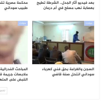
بعد فيديو أثار الجدل.. الشرطة تطيح
محكمة مصرية تقض
بعصابة نهب مسلح في أم درمان
طبيب سوداني
حوادث
حوادث
السجن والغرامة بحق فني كهرباء
المباحث الفدرالي
سوداني انتحل صفة قاضي
ملابسات جريمة ق
القبض على المته
تحميل