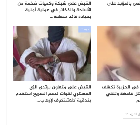
ي بالمؤبد على
القبض على شبكة وكميات ضخمة من
الأسلحة والذخائر في عملية أمنية
بقيادة قائد منطقة…
حوادث
ة في الجزيرة تكشف
القبض على متعاون يرتدي الزي
تل غامضة وتلقي
العسكري لقوات لدعم السريع استخدم
م
بندقية كلاشنكوف لإرهاب…
 المزيد