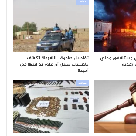
حوادث
ي مستشفى مدني
تفاصيل صادمة.. الشرطة تكشف
رعدية
ملابسات مقتل أم على يد ابنها في
أمبدة
حوادث