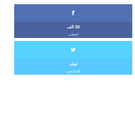
30 الف
اعجاب
تويتر
المتابعين