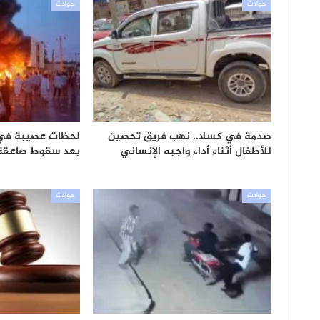
حوادث
حوادث
صدمة في كسلا.. نهب فريق تحصين
لحظات عصيبة ف
للأطفال أثناء أداء واجبه الإنساني
بعد سقوط صاعقة 
حوادث
حوادث