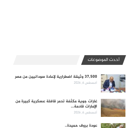
أحدث الموضوعات
37,500 وثيقة اضطرارية لإعادة سودانيين من مصر
أغسطس 6, 2026
غارات جوية مكثفة تدمر قافلة عسكرية كبيرة من
الإمارات قادمة…
أغسطس 6, 2026
عودة بروف حميدة..