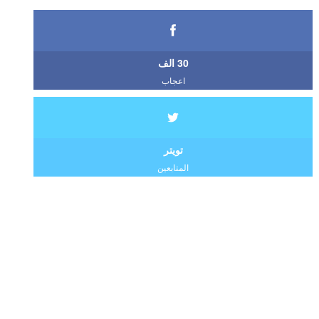
30 الف
اعجاب
تويتر
المتابعين