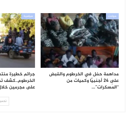
حوادث
سياسية
مداهمة حفل في الخرطوم والقبض
جرائم خطيرة منت
على 24 أجنبيًا وكميات من
الخرطوم..كشف تف
“المُسكرات”…
على مجرمين خلال 24 ساع
تحميل