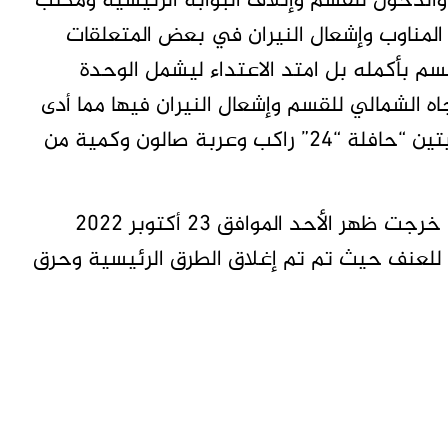
ع والدخول للقسم وإتلاف البوابة الرئيسية ومكتب
المناوب وإشعال النيران في بعض المتعلقات
سم بأكمله بل امتد الاعتداء ليشمل الوحدة
جاه الشمالي للقسم وإشعال النيران فيها مما أدى
إلى حريق كامل لمكتبين مكتب وعربتين حكوميتين “حافلة “٢٤” راكب وعربة صالون وكمية من
وقالت شرطة ولاية الخرطوم ان النظاهرات التي خرجت ظهر الأحد الموافق ٢٣ أكتوبر ٢٠٢٢
لعنف حيث تم تم إغلاق الطرق الرئيسية وحرق