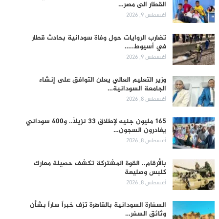
القطار الى مصر…
أغسطس 9, 2026
تضارب الروايات حول وفاة سودانية بحادث قطار
في أسيوط..…
أغسطس 9, 2026
وزير التعليم العالي يعلن التوافق على إنشاء
الجامعة السودانية…
أغسطس 8, 2026
165 مليون جنيه لإطلاق 33 نزيلاً.. و400 سوداني
يغادرون السجون…
أغسطس 8, 2026
بالأرقام.. القوة المشتركة تكشف حصيلة معارك
كلبس وصليعة
أغسطس 8, 2026
السفارة السودانية بالقاهرة تزف خبراً ساراً بشأن
وثائق السفر…