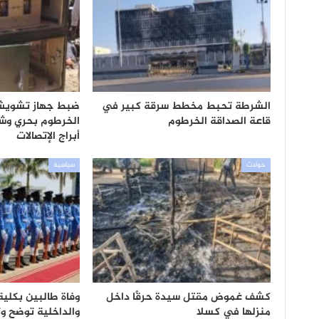
الشرطة تحبط مخطط سرقة كبير في
ضبط جهاز تشويش
قاعة الصداقة الخرطوم
الخرطوم بحري وش
أبراج الإتصالات
حوادث
سياسية
كشف غموض مقتل سيدة حرقًا داخل
وفاة طالبين بكلي
منزلها في كسلا
والداخلية توضح و