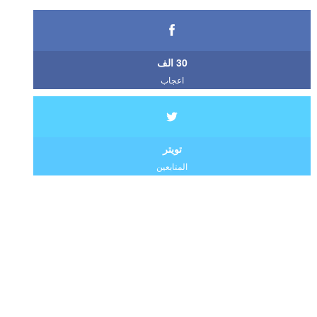
30 الف
اعجاب
تويتر
المتابعين