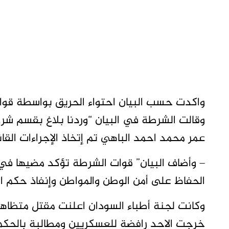
واكدت حسب البيان احتواء الحريق بواسطة قوات
وقالت الشرطة في البيان “وردنا بلاغ بقسم ش
عمر محمد احمد الباهي تم إتخاذ الإجراءات القانو
– وأضاف البيان” قوات الشرطة تؤكد مضيها في ا
الحفاظ على أمن الوطن والمواطن وإنفاذ حكم ال
وكانت لجنة أطباء السودان اعلنت مقتل متظاهر
خرجت الاحد رافضة للعسكريين ومطالبة بالحكم