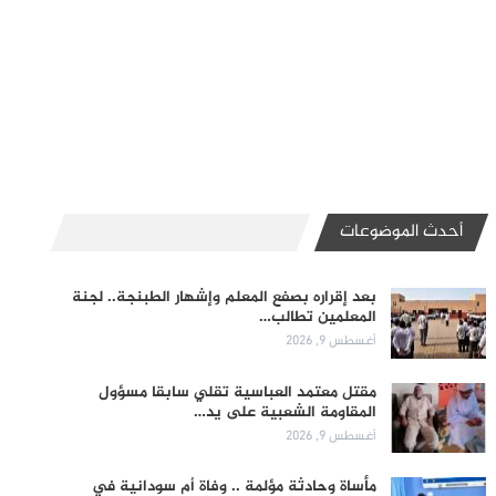
أحدث الموضوعات
بعد إقراره بصفع المعلم وإشهار الطبنجة.. لجنة
المعلمين تطالب…
أغسطس 9, 2026
مقتل معتمد العباسية تقلي سابقا مسؤول
المقاومة الشعبية على يد…
أغسطس 9, 2026
مأساة وحادثة مؤلمة .. وفاة أم سودانية في