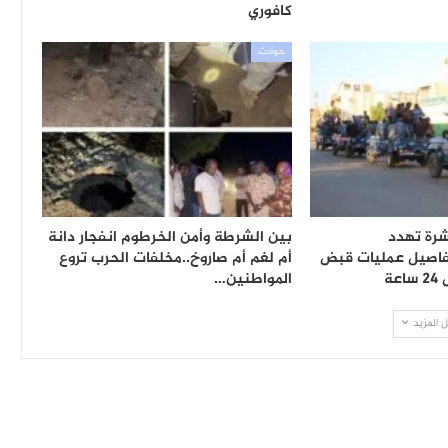
كافوري
حوادث
شرة تهدد
بين الشرطة وأمن الخرطوم انفجار دانة
اصيل عمليات قبض
أم لغم أم صاروخ..مخلفات الحرب تروع
ة
المواطنين…
 المزيد