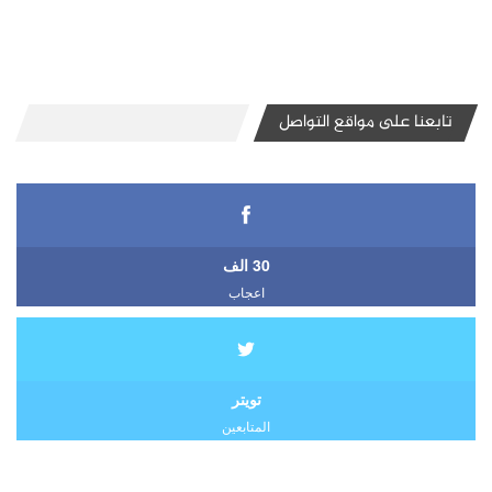
تابعنا على مواقع التواصل
30 الف
اعجاب
تويتر
المتابعين