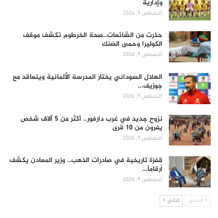
وإدارية
أغسطس 9, 2026
حذرت من الشائعات..صحة الخرطوم تكشف موقف
الكوليرا وحمى الضنك
أغسطس 9, 2026
الهلال السوداني يختار المدرسة الألمانية ويتعاقد مع
جوزيف…
أغسطس 9, 2026
نزوح جديد في غرب دارفور.. أكثر من 5 آلاف شخص
يفرون من 10 قرى
أغسطس 9, 2026
قفزة تاريخية في صادرات الذهب.. وزير المعادن يكشف
أرقاماً…
أغسطس 9, 2026
السابق
التالي