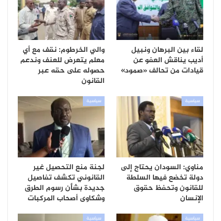
لقاء بين البرهان ونبيل
والي الخرطوم: نقف مع أي
أديب يناقش العفو عن
معلم يتعرض للعنف وندعم
قيادات من تحالف «صمود»
حصوله على حقه عبر
القانون
سياسية
سياسية
مناوي: السودان يحتاج إلى
لجنة منع التحصيل غير
دولة تخضع فيها السلطة
القانوني تكشف تفاصيل
للقانون وتحفظ حقوق
جديدة بشأن رسوم الطرق
الإنسان
وشكاوى أصحاب المركبات
سياسية
سياسية