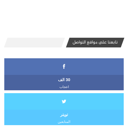
تابعنا على مواقع التواصل
30 الف
اعجاب
تويتر
المتابعين