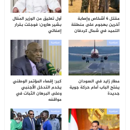
مقتل 4 أشخاص وإصابة
أول تعليق من الوزير المُقال
آخرين بهجوم على منطقة
بشير هارون: فوجئت بقرار
التميد في شمال كردفان
إعفائي
سياسية
سياسية
مطار زايد في السودان
كبر: إقصاء المؤتمر الوطني
يفتح الباب أمام حركة جوية
يخدم التدخل الأجنبي
جديدة
وعلى البرهان الثبات في
مواقفه
سياسية
سياسية