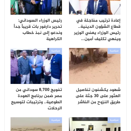
إعادة ترتيب مفاجئة في
رئيس الوزراء السوداني:
قطاع الشؤون الدينية..
تحرير دارفور بات قريباً جداً
رئيس الوزراء يعفي الوزير
وندعو إلى نبذ خطاب
وينهي تكليف أمين…
الكراهية
سياسية
سياسية
شهود يكشفون تفاصيل
تفويج 8,700 سوداني من
العثور على 30 جثة على
مصر ضمن برنامج العودة
طريق النزوح من الفاشر
الطوعية.. وترتيبات لتوسيع
الرحلات
سياسية
سياسية