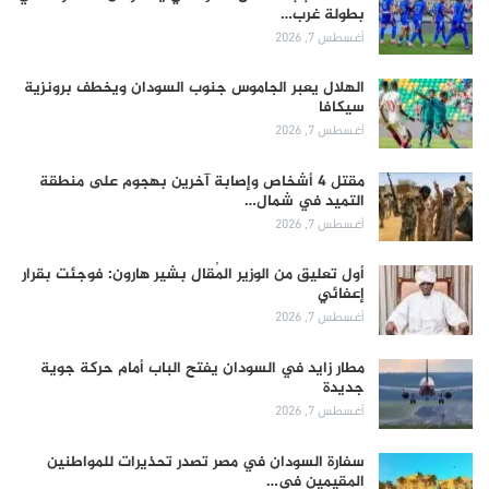
بطولة غرب…
أغسطس 7, 2026
الهلال يعبر الجاموس جنوب السودان ويخطف برونزية
سيكافا
أغسطس 7, 2026
مقتل 4 أشخاص وإصابة آخرين بهجوم على منطقة
التميد في شمال…
أغسطس 7, 2026
أول تعليق من الوزير المُقال بشير هارون: فوجئت بقرار
إعفائي
أغسطس 7, 2026
مطار زايد في السودان يفتح الباب أمام حركة جوية
جديدة
أغسطس 7, 2026
سفارة السودان في مصر تصدر تحذيرات للمواطنين
المقيمين في…