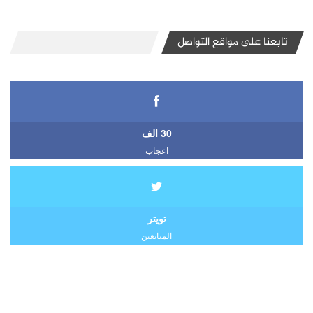
تابعنا على مواقع التواصل
30 الف
اعجاب
تويتر
المتابعين