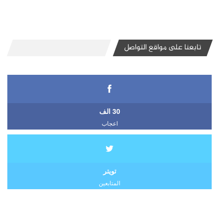
تابعنا على مواقع التواصل
30 الف
اعجاب
تويتر
المتابعين