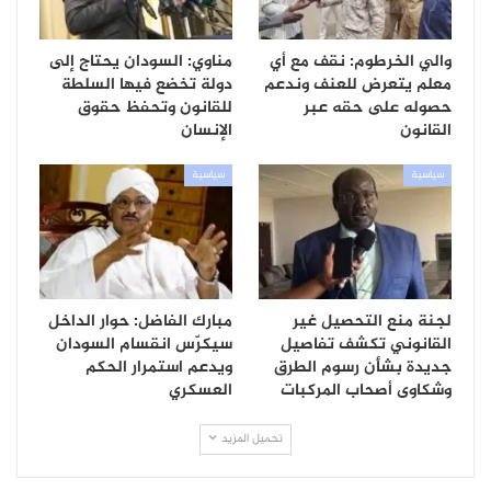
والي الخرطوم: نقف مع أي
مناوي: السودان يحتاج إلى
معلم يتعرض للعنف وندعم
دولة تخضع فيها السلطة
حصوله على حقه عبر
للقانون وتحفظ حقوق
القانون
الإنسان
سياسية
سياسية
لجنة منع التحصيل غير
مبارك الفاضل: حوار الداخل
القانوني تكشف تفاصيل
سيكرّس انقسام السودان
جديدة بشأن رسوم الطرق
ويدعم استمرار الحكم
وشكاوى أصحاب المركبات
العسكري
تحميل المزيد