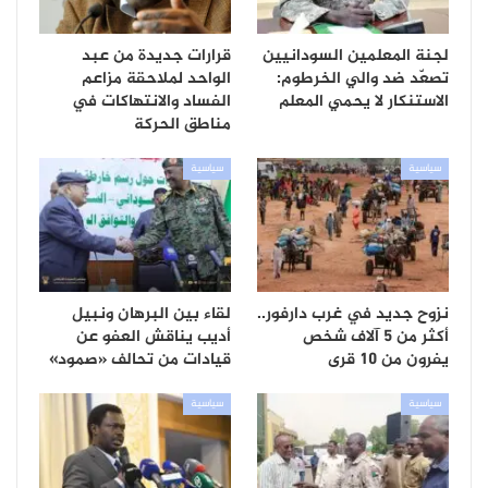
لجنة المعلمين السودانيين
قرارات جديدة من عبد
تصعّد ضد والي الخرطوم:
الواحد لملاحقة مزاعم
الاستنكار لا يحمي المعلم
الفساد والانتهاكات في
مناطق الحركة
سياسية
سياسية
نزوح جديد في غرب دارفور..
لقاء بين البرهان ونبيل
أكثر من 5 آلاف شخص
أديب يناقش العفو عن
يفرون من 10 قرى
قيادات من تحالف «صمود»
سياسية
سياسية