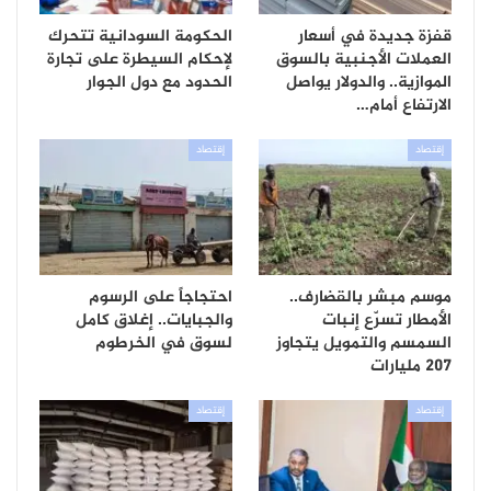
قفزة جديدة في أسعار
الحكومة السودانية تتحرك
العملات الأجنبية بالسوق
لإحكام السيطرة على تجارة
الموازية.. والدولار يواصل
الحدود مع دول الجوار
الارتفاع أمام…
إقتصاد
إقتصاد
موسم مبشر بالقضارف..
احتجاجاً على الرسوم
الأمطار تسرّع إنبات
والجبايات.. إغلاق كامل
السمسم والتمويل يتجاوز
لسوق في الخرطوم
207 مليارات
إقتصاد
إقتصاد