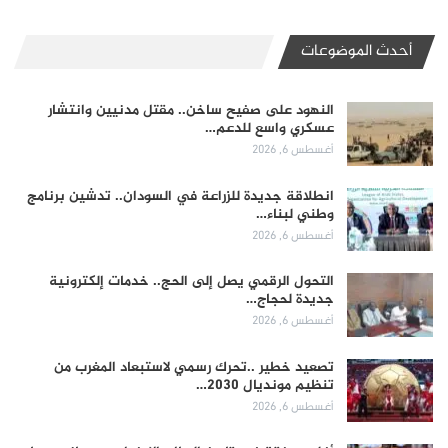
أحدث الموضوعات
النهود على صفيح ساخن.. مقتل مدنيين وانتشار
عسكري واسع للدعم…
أغسطس 6, 2026
انطلاقة جديدة للزراعة في السودان.. تدشين برنامج
وطني لبناء…
أغسطس 6, 2026
التحول الرقمي يصل إلى الحج.. خدمات إلكترونية
جديدة لحجاج…
أغسطس 6, 2026
تصعيد خطير ..تحرك رسمي لاستبعاد المغرب من
تنظيم مونديال 2030…
أغسطس 6, 2026