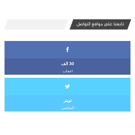
تابعنا على مواقع التواصل
30 الف
اعجاب
تويتر
المتابعين