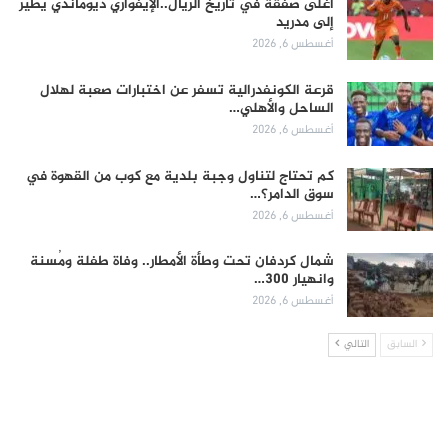
أغلى صفقة في تاريخ الريال..الإيفواري ديوماندي يطير
إلى مدريد
أغسطس 6, 2026
قرعة الكونفدرالية تسفر عن اختبارات صعبة لهلال
الساحل والأهلي…
أغسطس 6, 2026
كم تحتاج لتناول وجبة بلدية مع كوب من القهوة في
سوق الدامر؟…
أغسطس 6, 2026
شمال كردفان تحت وطأة الأمطار.. وفاة طفلة ومُسنة
وانهيار 300…
أغسطس 6, 2026
السابق
التالي