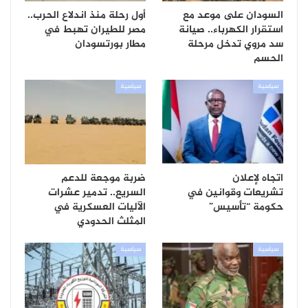
السودان على موعد مع
أول رحلة منذ اندلاع الحرب..
استقرار الكهرباء.. صيانة
مصر للطيران تهبط في
سد مروي تدخل مرحلة
مطار بورتسودان
الحسم
سياسية
سياسية
اتجاه لإعلان
ضربة موجعة للدعم
تشريعات وقوانين في
السريع.. تدمير عشرات
حكومة “تأسيس”
الآليات العسكرية في
المثلث الحدودي
سياسية
سياسية