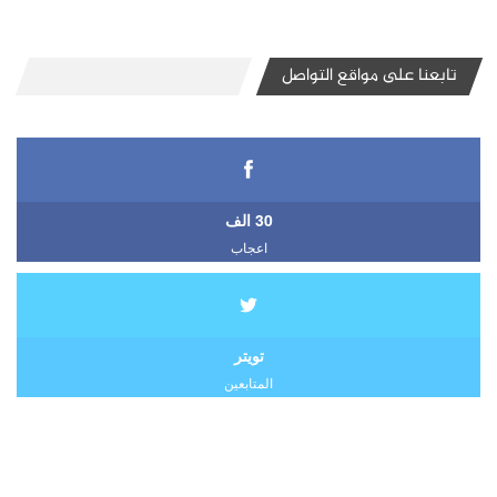
تابعنا على مواقع التواصل
30 الف
اعجاب
تويتر
المتابعين