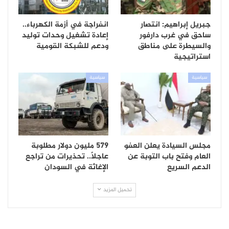
جبريل إبراهيم: انتصار
انفراجة في أزمة الكهرباء..
ساحق في غرب دارفور
إعادة تشغيل وحدات توليد
والسيطرة على مناطق
ودعم للشبكة القومية
استراتيجية
سياسية
سياسية
مجلس السيادة يعلن العفو
579 مليون دولار مطلوبة
العام وفتح باب التوبة عن
عاجلاً.. تحذيرات من تراجع
الدعم السريع
الإغاثة في السودان
تحميل المزيد