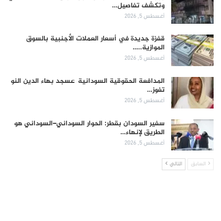
وتكشف تفاصيل…
أغسطس 5, 2026
قفزة جديدة في أسعار العملات الأجنبية بالسوق
الموازية..…
أغسطس 5, 2026
المدافعة الحقوقية السودانية عسجد بهاء الدين النو
تفوز…
أغسطس 5, 2026
سفير السودان بقطر: الحوار السوداني–السوداني هو
الطريق لإنهاء…
أغسطس 5, 2026
السابق
التالي