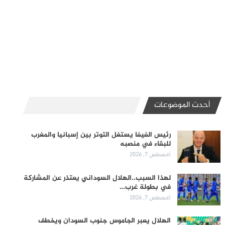
أحدث الموضوعات
رئيس الفيفا يستغل التوتر بين إسبانيا والمغرب
للبقاء في منصبه
أغسطس 7, 2026
لهذا السبب..الهلال السوداني يعتذر عن المشاركة
في بطولة غرب…
أغسطس 7, 2026
الهلال يعبر الجاموس جنوب السودان ويخطف