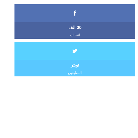
30 الف
اعجاب
تويتر
المتابعين