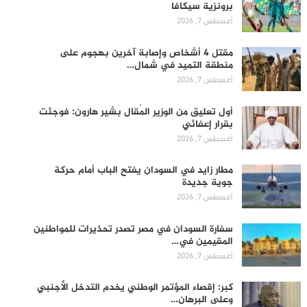
برونزية سيكافا
أغسطس 7, 2026
مقتل 4 أشخاص وإصابة آخرين بهجوم على
منطقة التميد في شمال…
أغسطس 7, 2026
أول تعليق من الوزير المُقال بشير هارون: فوجئت
بقرار إعفائي
أغسطس 7, 2026
مطار زايد في السودان يفتح الباب أمام حركة
جوية جديدة
أغسطس 7, 2026
سفارة السودان في مصر تصدر تحذيرات للمواطنين
المقيمين في…
أغسطس 7, 2026
كبر: إقصاء المؤتمر الوطني يخدم التدخل الأجنبي
وعلى البرهان…