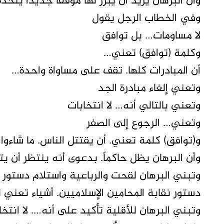
وان البرهان يريد أن يبرز لها موقفاً جديداً يتخذه
وفي الخطاب الرجل يقول
لا مساومات… بل توافق
وكلمة (توافق) تعني…
أن المبادرات كلها. تقف على مساواة واحدة…
وتعني إلغاء مبادرة الجد
وتعني بالتالي أنه… لا انتخابات
وتعني… الرجوع إلى الصفر
و(توافق) كلمة تعني. أن يقتتل الناس. ما شاءوا
وأن البرهان يظل حاكماً. بدعوى أنه ينتظر أن ي
وتبني البرهان لقحت والرباعية واستلام دستو
دستور نقابة المحامين الإسلاميين. أشياء تعني ت
وتبني البرهان للأقلية تأكيد على أنه…. لا انتخا