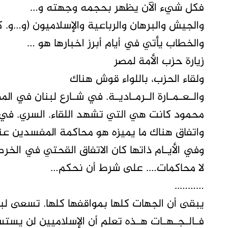
فكل شيء الآن يظهر بحجمه وجهته و…
والجيش والبرهان والرباعية والإسلاميون (و…و.
والخطاب يأتي في أيام أبرز اخبارها هو …
زيارة حزب الأمة لمصر
ولقاء الحزب، باللواء قوش هناك
والـعـمـارة الـرمـاديـة. في شـارع لبنان في
محمود كانت هي التي تشهد اللقاء. السري. في 
واتفاق هناك ما يميزه هو محاكمة المفسدين عند
وفي الأيـام ذاتها كان الاتفاق القحتي في الخر
لا محاكمات…. على شرط أن نحكم…
………..
يبقى أن الجهات كلها بمواقفها كلها. تسعى لب
فـالـجـهـات هـذه تعلم أن الإسلاميين لن يستس