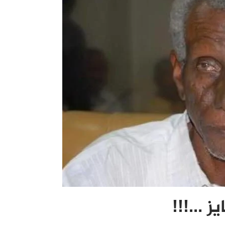
ز …!!!