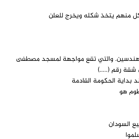
 كل منهم يتخذ شكله ويخرج للعلن
 المهندسين. والتي تقع مواجهة لمسجد مصطفى
شقة رقم (…..)
 بداية الحكومة القادمة
طوم هو
يع السودان
لموا