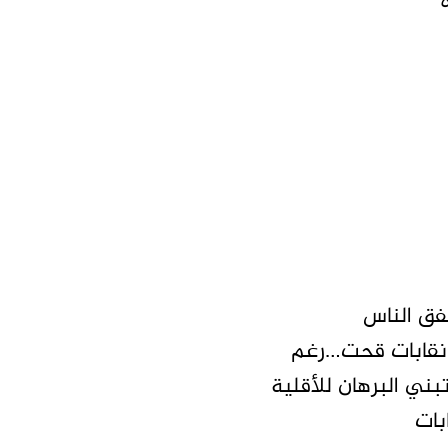
تفق الناس
ر نقابات قحت…رغم
بني البرهان للأقلية
بات