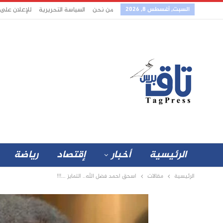
السبت, أغسطس 8, 2026
من نحن
السياسة التحريرية
للإعلان على
الرئيسية
أخبار
إقتصاد
رياضة
الرئيسية
مقالات
اسحق احمد فضل الله.. التمايز …!!!