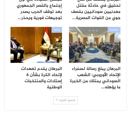
تحقيق في حادثة مقتل
إجتماع بالقصر الجمهوري
معدنيين سودانيين بقصف
بعد توقف الحرب يصدر
جوي من القوات المصرية…
توجيهات فورية ويحذر…
سياسية
رياضة
البرهان يبلغ رسالة لسفراء
البرهان يقدم تعهدات
الإتحاد الأوروبي: الشعب
لإتحاد الكرة بشأن 6
السوداني يمتلك من الخبرة
إستادات والمنتخبات
ما يؤهله…
الوطنية
تحميل المزيد