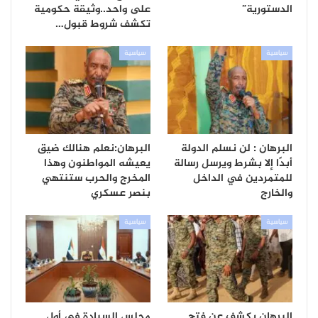
الدستورية”
على واحد..وثيقة حكومية
تكشف شروط قبول…
سياسية
سياسية
البرهان : لن نسلم الدولة
البرهان:نعلم هنالك ضيق
أبدًا إلا بشرط ويرسل رسالة
يعيشه المواطنون وهذا
للمتمردين في الداخل
المخرج والحرب ستنتهي
والخارج
بنصر عسكري
سياسية
سياسية
البرهان يكشف عن فتح
مجلس السيادة في أول