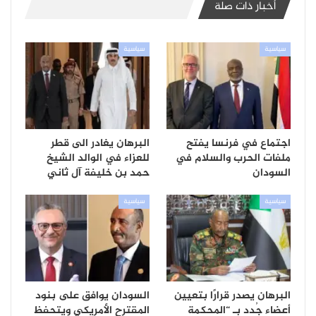
أخبار ذات صلة
سياسية
سياسية
اجتماع في فرنسا يفتح
البرهان يغادر الى قطر
ملفات الحرب والسلام في
للعزاء في الوالد الشيخ
السودان
حمد بن خليفة آل ثاني
سياسية
سياسية
البرهان يصدر قرارًا بتعيين
السودان يوافق على بنود
أعضاء جُدد بـ “المحكمة
المقترح الأمريكي ويتحفظ