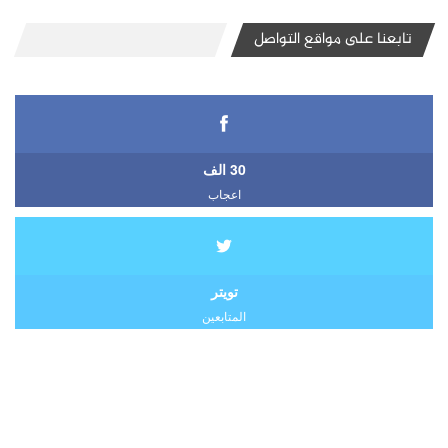
تابعنا على مواقع التواصل
30 الف
اعجاب
تويتر
المتابعين