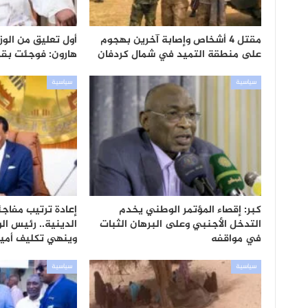
مقتل 4 أشخاص وإصابة آخرين بهجوم
أول تعليق من الوزي
على منطقة التميد في شمال كردفان
هارون: فوجئت بقرا
سياسية
سياسية
كبر: إقصاء المؤتمر الوطني يخدم
إعادة ترتيب مفاج
التدخل الأجنبي وعلى البرهان الثبات
الدينية.. رئيس الو
في مواقفه
وينهي تكليف أمي
سياسية
سياسية