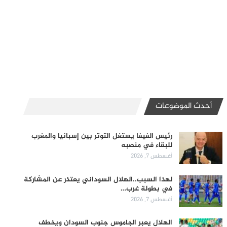
أحدث الموضوعات
رئيس الفيفا يستغل التوتر بين إسبانيا والمغرب
للبقاء في منصبه
أغسطس 7, 2026
لهذا السبب..الهلال السوداني يعتذر عن المشاركة
في بطولة غرب…
أغسطس 7, 2026
الهلال يعبر الجاموس جنوب السودان ويخطف