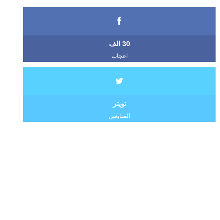
30 الف
اعجاب
تويتر
المتابعين