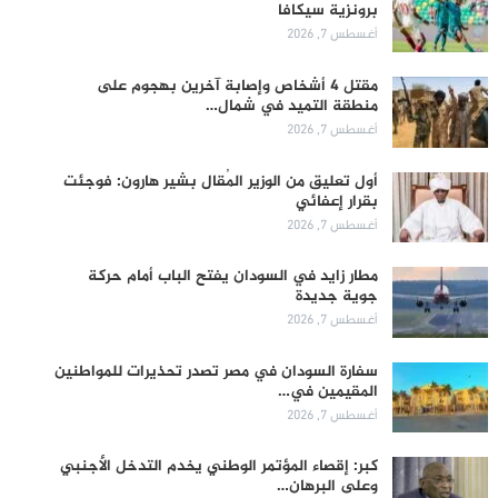
برونزية سيكافا
أغسطس 7, 2026
مقتل 4 أشخاص وإصابة آخرين بهجوم على
منطقة التميد في شمال…
أغسطس 7, 2026
أول تعليق من الوزير المُقال بشير هارون: فوجئت
بقرار إعفائي
أغسطس 7, 2026
مطار زايد في السودان يفتح الباب أمام حركة
جوية جديدة
أغسطس 7, 2026
سفارة السودان في مصر تصدر تحذيرات للمواطنين
المقيمين في…
أغسطس 7, 2026
كبر: إقصاء المؤتمر الوطني يخدم التدخل الأجنبي
وعلى البرهان…