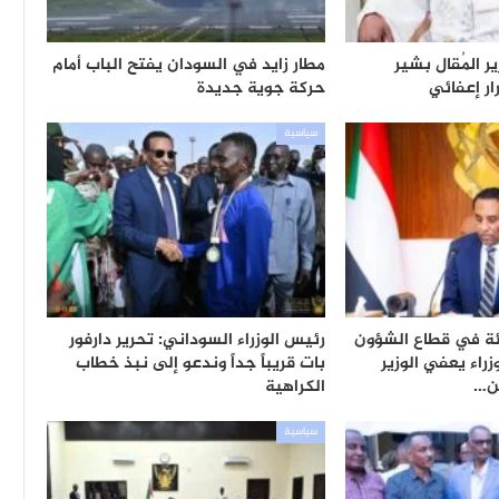
ر المُقال بشير
مطار زايد في السودان يفتح الباب أمام
ر إعفائي
حركة جوية جديدة
سياسية
ئة في قطاع الشؤون
رئيس الوزراء السوداني: تحرير دارفور
زراء يعفي الوزير
بات قريباً جداً وندعو إلى نبذ خطاب
ن…
الكراهية
سياسية