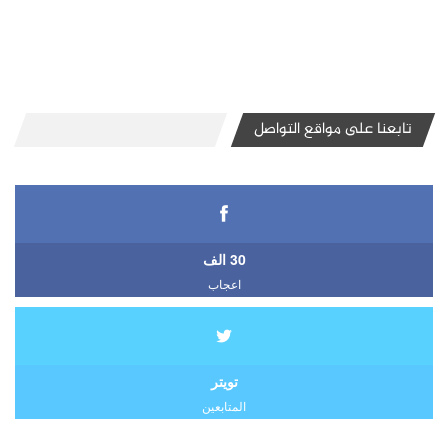
تابعنا على مواقع التواصل
30 الف
اعجاب
تويتر
المتابعين