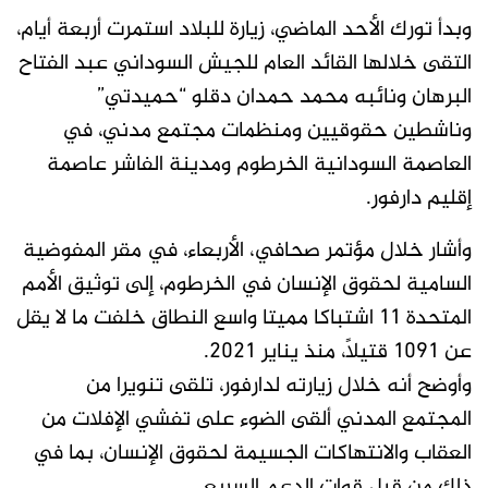
وبدأ تورك الأحد الماضي، زيارة للبلاد استمرت أربعة أيام،
التقى خلالها القائد العام للجيش السوداني عبد الفتاح
البرهان ونائبه محمد حمدان دقلو “حميدتي”
وناشطين حقوقيين ومنظمات مجتمع مدني، في
العاصمة السودانية الخرطوم ومدينة الفاشر عاصمة
إقليم دارفور.
وأشار خلال مؤتمر صحافي، الأربعاء، في مقر المفوضية
السامية لحقوق الإنسان في الخرطوم، إلى توثيق الأمم
المتحدة 11 اشتباكا مميتا واسع النطاق خلفت ما لا يقل
عن 1091 قتيلاً، منذ يناير 2021.
وأوضح أنه خلال زيارته لدارفور، تلقى تنويرا من
المجتمع المدني ألقى الضوء على تفشي الإفلات من
العقاب والانتهاكات الجسيمة لحقوق الإنسان، بما في
ذلك من قبل قوات الدعم السريع.