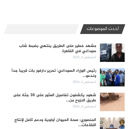
أحدث الموضوعات
مشهد خطير على الطريق ينتهي بضبط شاب
سوداني في القاهرة
أغسطس 6, 2026
رئيس الوزراء السوداني: تحرير دارفور بات قريباً جداً
وندعو…
أغسطس 6, 2026
شهود يكشفون تفاصيل العثور على 30 جثة على
طريق النزوح من…
أغسطس 6, 2026
المنصوري: صحة الحيوان أولوية ودعم كامل لإنتاج
اللقاحات…