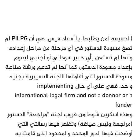
(الحقيقة لمن يطلبها، يا أستاذ قيس، هي أن PILPG لم
تصغ مسودة الدستور في أي مرحلة من مراحل إعداده،
وأنها لم تستعن بأي خبير سوداني أو أجنبي ليقوم
بإعداد مسودة الدستور، كما أنها لم تدعم ورشة صناعة
مسودة الدستور التي أقامتها اللجنة التسييرية بجنيه
واحد. فهي على أي حال implementing
international legal firm and not a donner or a
funder
وهذه اسكرين شوط من قروب لجنة *مراجعة* الدستور
(مراجعة وليس صياغة) وتظهر فيها رسالتي التي
أوضحت فيها الدور المحدد والمحدود الذي قامت به