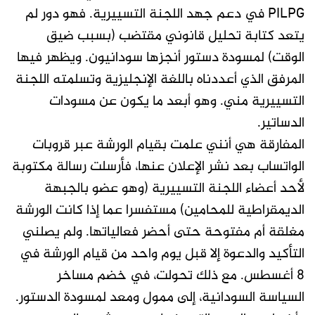
PILPG في دعم جهد اللجنة التسييرية. فهو دور لم
يتعد كتابة تحليل قانوني مقتضب (بسبب ضيق
الوقت) لمسودة دستور أنجزها سودانيون. ويظهر فيها
المرفق الذي أعددناه باللغة الإنجليزية وتسلمته اللجنة
التسييرية مني. وهو أبعد ما يكون عن مسودات
الدساتير.
المفارقة هي أنني علمت بقيام الورشة عبر قروبات
الواتساب بعد نشر الإعلان عنها، فأرسلت رسالة مكتوبة
لأحد أعضاء اللجنة التسييرية (وهو عضو بالجبهة
الديمقراطية للمحامين) مستفسرا عما إذا كانت الورشة
مغلقة أم مفتوحة حتى أحضر فعالياتها. ولم يصلني
التأكيد والدعوة إلا قبل يوم واحد من قيام الورشة في
٨ أغسطس. مع ذلك تحولت، في خضم مساخر
السياسة السودانية، إلى ممول ومعد لمسودة الدستور.