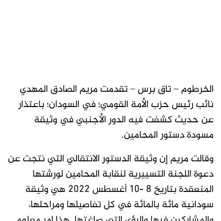
الخرطوم – تاق برس – تقدمت مريم الصادق المهدي
نائب رئيس حزب الأمة القومي؛ في السودان؛ باعتذار
عن حديث كشفت فيه الدور الأجنبي في وثيقة
مسودة دستور المحامين.
وقالت مريم إن وثيقة الدستور الانتقالي التي نتجت عن
دعوة اللجنة التسييرية لنقابة المحامين لورشتها
المنعقدة بتاريخ ٨ -١٠ أغسطس ٢٠٢٢ هي وثيقة
سودانية مائة بالمائة في كل تفاصيلها ومراحلها،
والمشاركين فيها والرؤى التي صاغتها. هذا امر معلوم