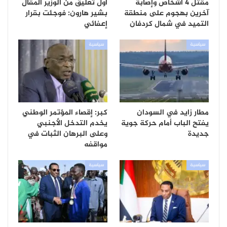
مقتل 4 أشخاص وإصابة
أول تعليق من الوزير المُقال
آخرين بهجوم على منطقة
بشير هارون: فوجئت بقرار
التميد في شمال كردفان
إعفائي
سياسية
سياسية
مطار زايد في السودان
كبر: إقصاء المؤتمر الوطني
يفتح الباب أمام حركة جوية
يخدم التدخل الأجنبي
جديدة
وعلى البرهان الثبات في
مواقفه
سياسية
سياسية