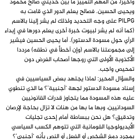
وأخيرا، من المهم التمييز ما بين حديثي صالح محمود
ويحيى الحسين. فصالح يعلم الدور الذي قامت به
PILPG على وجه التحديد ولذلك لم يشر إلينا بالاسم
(كما أنه لم يشر لبيوت خبرة أخرى يعلم دورها في إبداء
الرأي حول مسودة الدستور). أما يحيى الحسين فيشير
إلى مجموعتنا بالاسم (وإن أخطأ في نطقه) مرددا
الأكذوبة الأولى التي روجها أصحاب الغرض دون
تمحيص واجب.
والسؤال المحير: لماذا يجتهد بعض السياسيين في
إسناد مسودة الدستور لجهة ‘أجنبية’؟ ما الذي تنطوي
عليه هذه المسودة مما يتجاوز قدرات القانونيين
السودانيين، وبها ما بها من هنات لا تزال بحاجة لإرصان
وتدقيق؟ هل نحن ببساطة أمام إحدى تجليات
الأيديولوجيا القومانية التي تتوهم الكسب السياسي
بمجرد دمغ الشخص أو الفعل أو النص بأنه ‘أجنبي’؟