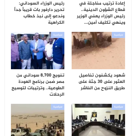
إعادة ترتيب مفاجئة في
رئيس الوزراء السوداني:
قطاع الشؤون الدينية..
تحرير دارفور بات قريباً جداً
رئيس الوزراء يعفي الوزير
وندعو إلى نبذ خطاب
وينهي تكليف أمين…
الكراهية
سياسية
سياسية
شهود يكشفون تفاصيل
تفويج 8,700 سوداني من
العثور على 30 جثة على
مصر ضمن برنامج العودة
طريق النزوح من الفاشر
الطوعية.. وترتيبات لتوسيع
الرحلات
سياسية
سياسية