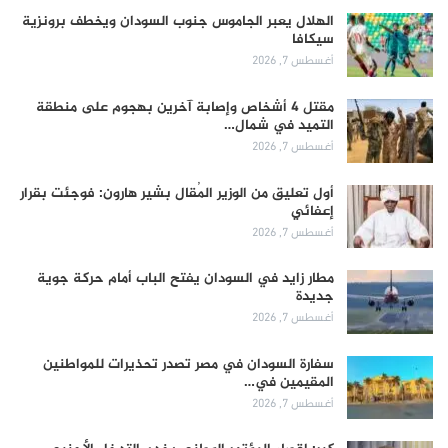
الهلال يعبر الجاموس جنوب السودان ويخطف برونزية
سيكافا
أغسطس 7, 2026
مقتل 4 أشخاص وإصابة آخرين بهجوم على منطقة
التميد في شمال…
أغسطس 7, 2026
أول تعليق من الوزير المُقال بشير هارون: فوجئت بقرار
إعفائي
أغسطس 7, 2026
مطار زايد في السودان يفتح الباب أمام حركة جوية
جديدة
أغسطس 7, 2026
سفارة السودان في مصر تصدر تحذيرات للمواطنين
المقيمين في…
أغسطس 7, 2026