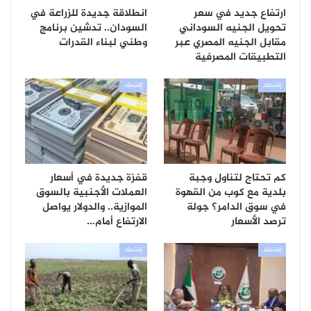
ارتفاع جديد في سعر
انطلاقة جديدة للزراعة في
تحويل الجنيه السوداني
السودان.. تدشين برنامج
مقابل الجنيه المصري عبر
وطني لبناء القدرات
التطبيقات المصرفية
إقتصاد
إقتصاد
كم تحتاج لتناول وجبة
قفزة جديدة في أسعار
بلدية مع كوب من القهوة
العملات الأجنبية بالسوق
في سوق الدامر؟ جولة
الموازية.. والدولار يواصل
ترصد الأسعار
الارتفاع أمام…
إقتصاد
إقتصاد