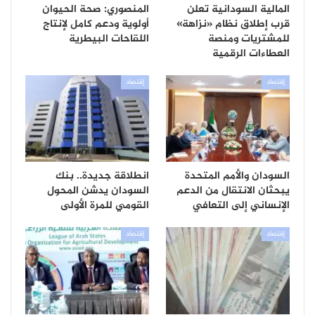
المالية السودانية تعلن
المنصوري: صحة الحيوان
قرب إطلاق نظام «نزاهة»
أولوية ودعم كامل لإنتاج
للمشتريات ومنصة
اللقاحات البيطرية
العطاءات الرقمية
إقتصاد
إقتصاد
السودان والأمم المتحدة
انطلاقة جديدة.. بنك
يبحثان الانتقال من الدعم
السودان يدشن المحول
الإنساني إلى التعافي
القومي للمرة الأولى
إقتصاد
إقتصاد