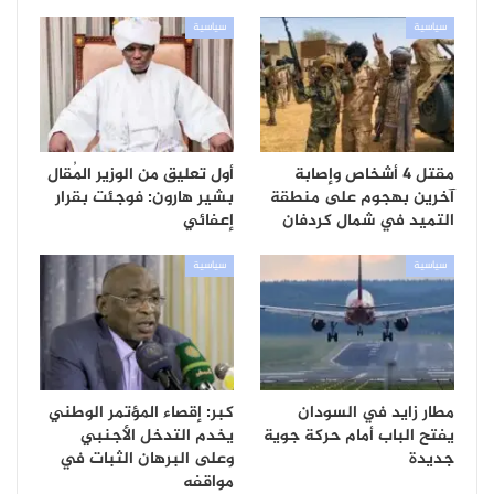
سياسية
سياسية
مقتل 4 أشخاص وإصابة
أول تعليق من الوزير المُقال
آخرين بهجوم على منطقة
بشير هارون: فوجئت بقرار
التميد في شمال كردفان
إعفائي
سياسية
سياسية
مطار زايد في السودان
كبر: إقصاء المؤتمر الوطني
يفتح الباب أمام حركة جوية
يخدم التدخل الأجنبي
جديدة
وعلى البرهان الثبات في
مواقفه