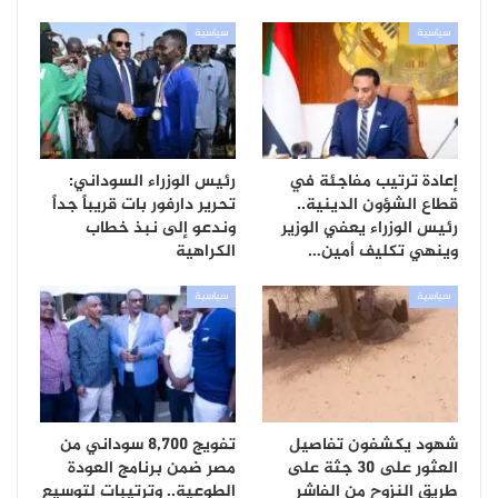
سياسية
سياسية
إعادة ترتيب مفاجئة في
رئيس الوزراء السوداني:
قطاع الشؤون الدينية..
تحرير دارفور بات قريباً جداً
رئيس الوزراء يعفي الوزير
وندعو إلى نبذ خطاب
وينهي تكليف أمين…
الكراهية
سياسية
سياسية
شهود يكشفون تفاصيل
تفويج 8,700 سوداني من
العثور على 30 جثة على
مصر ضمن برنامج العودة
طريق النزوح من الفاشر
الطوعية.. وترتيبات لتوسيع