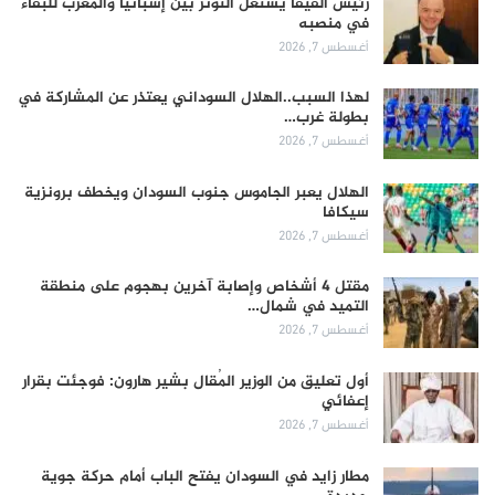
رئيس الفيفا يستغل التوتر بين إسبانيا والمغرب للبقاء
في منصبه
أغسطس 7, 2026
لهذا السبب..الهلال السوداني يعتذر عن المشاركة في
بطولة غرب…
أغسطس 7, 2026
الهلال يعبر الجاموس جنوب السودان ويخطف برونزية
سيكافا
أغسطس 7, 2026
مقتل 4 أشخاص وإصابة آخرين بهجوم على منطقة
التميد في شمال…
أغسطس 7, 2026
أول تعليق من الوزير المُقال بشير هارون: فوجئت بقرار
إعفائي
أغسطس 7, 2026
مطار زايد في السودان يفتح الباب أمام حركة جوية