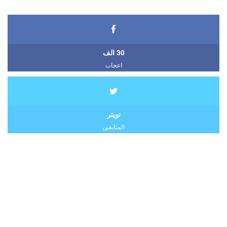
30 الف
اعجاب
تويتر
المتابعين