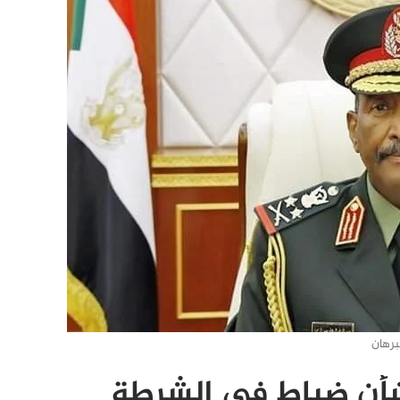
برهان
بشأن ضباط في الشرطة