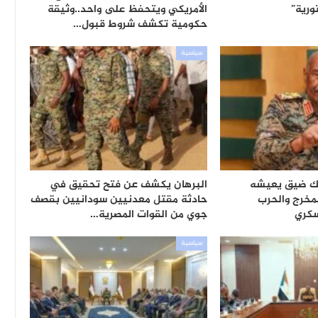
ورية”
الأمريكي ويتحفظ على واحد..وثيقة
حكومية تكشف شروط قبول…
سياسية
لك ضيق يعيشه
البرهان يكشف عن فتح تحقيق في
لمخرج والحرب
حادثة مقتل معدنيين سودانيين بقصف
كري
جوي من القوات المصرية…
سياسية