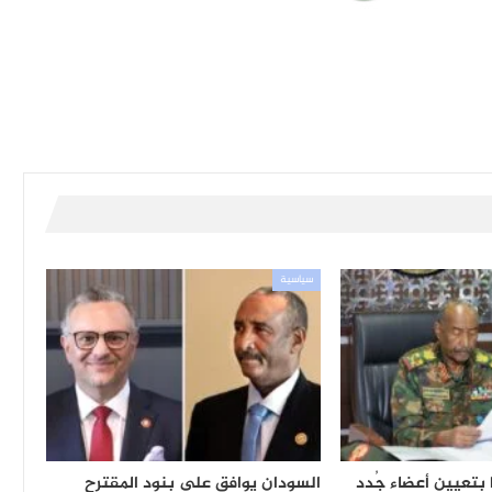
سياسية
ا بتعيين أعضاء جُدد
السودان يوافق على بنود المقترح