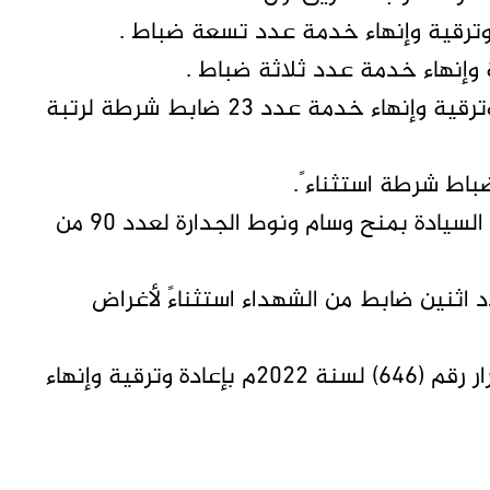
كما صدر القرار رقم (642) لسنة 2022م بإعادة وترقية وإنهاء خدمة عدد 23 ضابط شرطة لرتبة
وصدر القرار رقم (644) لسنة 2022م من مجلس السيادة بمنح وسام ونوط الجدارة لعدد 90 من
6) لسنة 2022م بترقية عدد اثنين ضابط من الشهداء استثناءً لأغراض
وحسب المكتب الصحفي للشرطة كذلك صدر قرار رقم (646) لسنة 2022م بإعادة وترقية وإنهاء