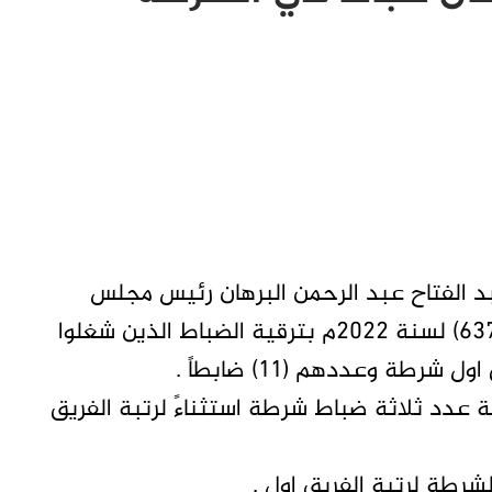
بد الفتاح عبد الرحمن البرهان رئيس مجلس
السيادة الانتقالي في السودان قرارات بالأرقام (637) لسنة 2022م بترقية الضباط الذين شغلوا
طة وعددهم (11) ضابطاً .
ار بالرقم (638) لسنة 2022م بترقية عدد ثلاثة ضباط شرطة استثناءً لرتبة الفريق