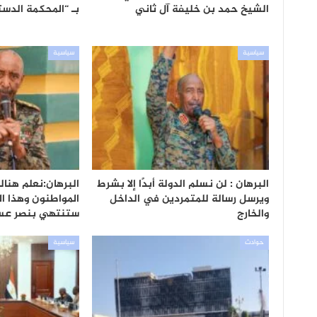
الشيخ حمد بن خليفة آل ثاني
بـ “المحكمة الدست
سياسية
سياسية
البرهان : لن نسلم الدولة أبدًا إلا بشرط
البرهان:نعلم هنا
ويرسل رسالة للمتمردين في الداخل
المواطنون وهذا ا
والخارج
ستنتهي بنصر عس
حوادث
سياسية