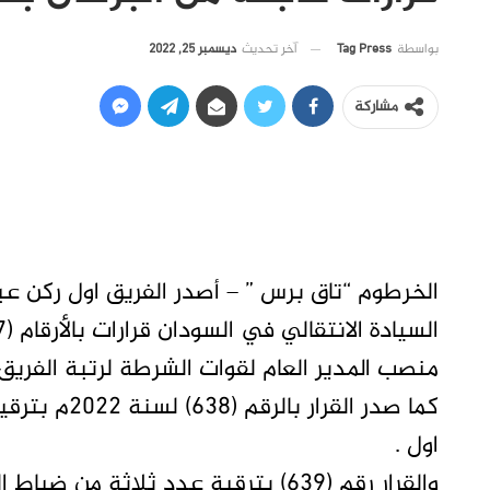
آخر تحديث
ديسمبر 25, 2022
بواسطة
Tag Press
مشاركة
الخرطوم “تاق برس ” – أصدر الفريق اول ركن ع
منصب المدير العام لقوات الشرطة لرتبة الفريق اول شر
كما صدر القر
اول .
والقرار رقم (639) بترقية عدد ثلاثة من ضباط الشرطة لرتبة الفريق اول .