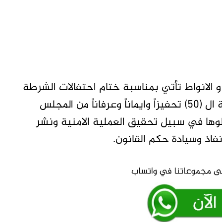
و الانواط تأتي بمناسبة ختام احتفالات الشرطة
السودانية بعيدها ال (68) ويوم الشرطة العربية ال (50) تحفيزاً وايماناً وعرفاناً من المجلس
وها في سبيل تحقيق العملية الامنية ونشر
اذ وسيادة حكم القانون.