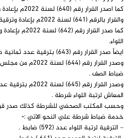
كما اصدر القرار رقم (640) لسنة 2022م بإعادة وترقية وإنهاء خدمة عدد تسعة ضباط .
والقرار بالرقم (641) لسنة 2022م بإعادة وترقية وإنهاء خدمة عدد ثلاثة ضباط .
اللواء.
ايضاً صدر القرار رقم (643) بترقية عدد ثمانية ضباط شرطة استثناء ً.
ضباط الصف .
وصدر القرار رقم (45
المعاش لرتبة اللواء شرطة .
خدمة ضباط شرطة علي النحو الاتي :-
– الترقية لرتبة اللواء عدد (592) ضابط .