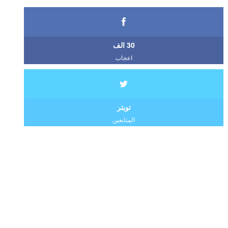
30 الف
اعجاب
تويتر
المتابعين