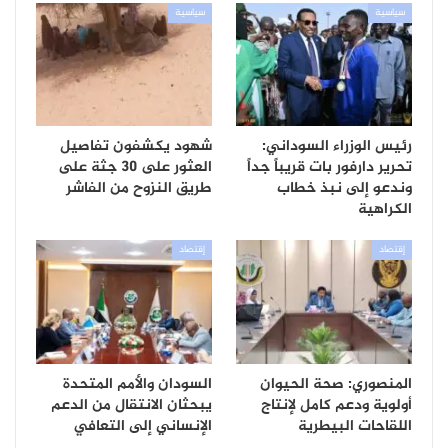
سياسية
سياسية
رئيس الوزراء السوداني:
شهود يكشفون تفاصيل
تحرير دارفور بات قريباً جداً
العثور على 30 جثة على
وندعو إلى نبذ خطاب
طريق النزوح من الفاشر
الكراهية
إقتصاد
إقتصاد
المنصوري: صحة الحيوان
السودان والأمم المتحدة
أولوية ودعم كامل لإنتاج
يبحثان الانتقال من الدعم
اللقاحات البيطرية
الإنساني إلى التعافي