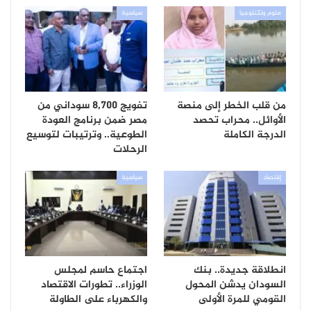
علوم وتكنلوجيا
سياسية
من قلب الخطر إلى منصة
تفويج 8,700 سوداني من
الأوائل.. محراب تحصد
مصر ضمن برنامج العودة
الدرجة الكاملة
الطوعية.. وترتيبات لتوسيع
الرحلات
إقتصاد
سياسية
انطلاقة جديدة.. بنك
اجتماع حاسم لمجلس
السودان يدشن المحول
الوزراء.. تطورات الاقتصاد
القومي للمرة الأولى
والكهرباء على الطاولة