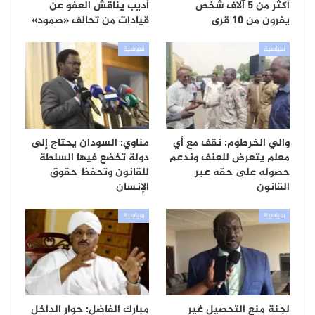
أكثر من 5 آلاف شخص
أديب يناقش العفو عن
يفرون من 10 قرى
قيادات من تحالف «صمود»
سياسية
سياسية
والي الخرطوم: نقف مع أي
مناوي: السودان يحتاج إلى
معلم يتعرض للعنف وندعم
دولة تخضع فيها السلطة
حصوله على حقه عبر
للقانون وتحفظ حقوق
القانون
الإنسان
سياسية
سياسية
لجنة منع التحصيل غير
مبارك الفاضل: حوار الداخل