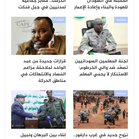
المقبلة في السودان
الكرمك.. مقابر جماعية
للعودة والبناء وإعادة الإعمار
لمدنيين في جبل فنكت
سياسية
سياسية
لجنة المعلمين السودانيين
قرارات جديدة من عبد
تصعّد ضد والي الخرطوم:
الواحد لملاحقة مزاعم
الاستنكار لا يحمي المعلم
الفساد والانتهاكات في
مناطق الحركة
سياسية
سياسية
نزوح جديد في غرب دارفور..
لقاء بين البرهان ونبيل