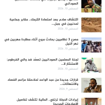
السوداني
أغسطس 10, 2026
اكتشاف صادم بعد استعادة الكرمك.. مقابر جماعية
لمدنيين في جبل…
أغسطس 10, 2026
مصرع 3 نظاميين بحادث مروع أثناء مطاردة مهربين في
نهر النيل
أغسطس 10, 2026
لجنة المعلمين السودانيين تصعّد ضد والي الخرطوم:
الاستنكار لا…
أغسطس 10, 2026
قرارات جديدة من عبد الواحد لملاحقة مزاعم الفساد
والانتهاكات…
أغسطس 9, 2026
إيرادات الدولة ترتفع.. المالية تكشف تفاصيل
الإصلاحات الجديدة