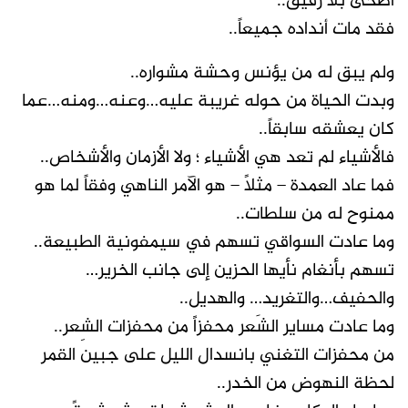
أضحى بلا رفيق..
فقد مات أنداده جميعاً..
ولم يبق له من يؤنس وحشة مشواره..
وبدت الحياة من حوله غريبة عليه…وعنه…ومنه…عما
كان يعشقه سابقاً..
فالأشياء لم تعد هي الأشياء ؛ ولا الأزمان والأشخاص..
فما عاد العمدة – مثلاً – هو الآمر الناهي وفقاً لما هو
ممنوح له من سلطات..
وما عادت السواقي تسهم في سيمفونية الطبيعة..
تسهم بأنغام نأيها الحزين إلى جانب الخرير…
والحفيف…والتغريد… والهديل..
وما عادت مساير الشَعر محفزاً من محفزات الشِعر..
من محفزات التغني بانسدال الليل على جبين القمر
لحظة النهوض من الخدر..