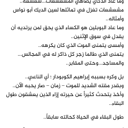
وما عاد الدكاي يضاهي المشعشعات…شعشعةً..
مشعشعات تغزل في تماثلها لعين الديك أبو نواس
وأمثاله..
وما عاد البوبلين هو الكساء الذي يحق لمن يرتديه أن
يقدل في سوق الإثنين..
وأمسى يتمنى الموت الذي كان يكرهه..
يتمنى الذي طالما زجر كل ذاكر له في المجالس…
والمساجد…وحتى المقابر..
بل وكره بسببه إبراهيم الكوبودار ؛ أي الناعي..
وبقدر مقته الشديد للموت – زمان – صار يحبه الآن..
وأخذ يتحدث كثيراً عن حيرته إزاء الذين يعشقون طول
البقاء..
طول البقاء في الحياة كحالته سابقاً..