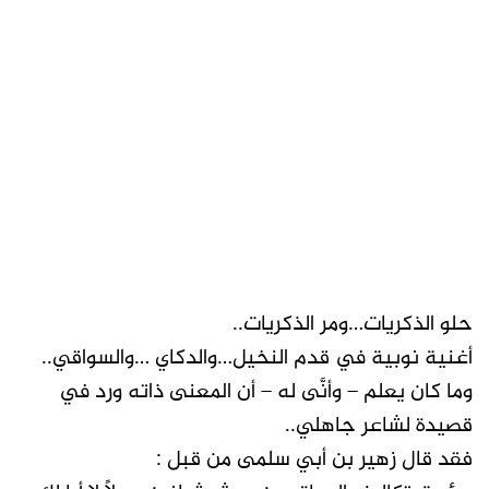
حلو الذكريات…ومر الذكريات..
أغنية نوبية في قدم النخيل…والدكاي …والسواقي..
وما كان يعلم – وأنَّى له – أن المعنى ذاته ورد في
قصيدة لشاعر جاهلي..
فقد قال زهير بن أبي سلمى من قبل :