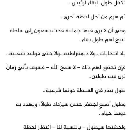
تكفل طول البقاء لرئيس..
ثم هرم من أجل لحظة أخرى..
وهي أن لا يرى فيها جماعة قحت يسعون إلى سلطة
تتيح لهم طول بقاء..
بلا انتخابات…ولا ديمقراطية…ولا حتى قواعد شعبية..
فإن تحقق لهم ذلك – لا سمح الله – فسوف يأتي زمانٌ
نرى فيه طولين..
طول بقاء في السلطة دونما شرعية..
وطول أصبعٍ لجعفر حسن سيزداد طولاً ؛ ويهدد به
دونما حياء..
ولحظتها سيطول – بالنسبة لنا – انتظار لحظة