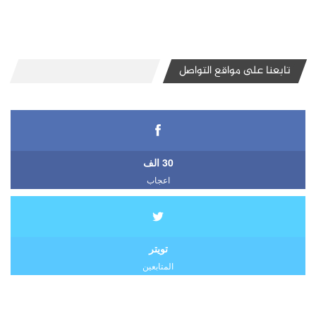
تابعنا على مواقع التواصل
30 الف
اعجاب
تويتر
المتابعين