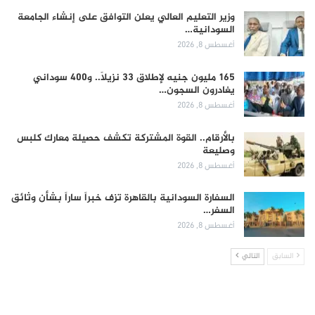
وزير التعليم العالي يعلن التوافق على إنشاء الجامعة
السودانية…
أغسطس 8, 2026
165 مليون جنيه لإطلاق 33 نزيلاً.. و400 سوداني
يغادرون السجون…
أغسطس 8, 2026
بالأرقام.. القوة المشتركة تكشف حصيلة معارك كلبس
وصليعة
أغسطس 8, 2026
السفارة السودانية بالقاهرة تزف خبراً ساراً بشأن وثائق
السفر…
أغسطس 8, 2026
السابق
التالي