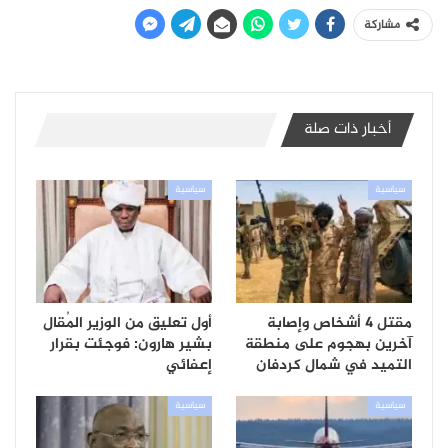
مشاركة
أخبار ذات صلة
سياسية
سياسية
مقتل 4 أشخاص وإصابة
أول تعليق من الوزير المُقال
آخرين بهجوم على منطقة
بشير هارون: فوجئت بقرار
التميد في شمال كردفان
إعفائي
سياسية
سياسية