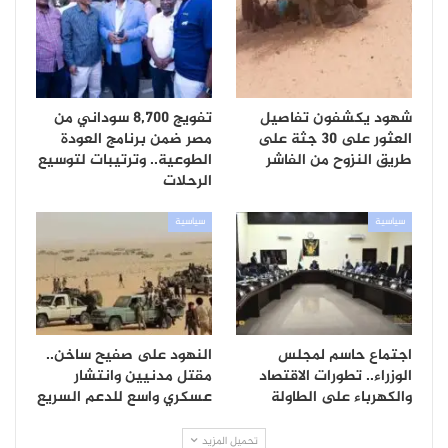
شهود يكشفون تفاصيل
تفويج 8,700 سوداني من
العثور على 30 جثة على
مصر ضمن برنامج العودة
طريق النزوح من الفاشر
الطوعية.. وترتيبات لتوسيع
الرحلات
سياسية
سياسية
اجتماع حاسم لمجلس
النهود على صفيح ساخن..
الوزراء.. تطورات الاقتصاد
مقتل مدنيين وانتشار
والكهرباء على الطاولة
عسكري واسع للدعم السريع
تحميل المزيد