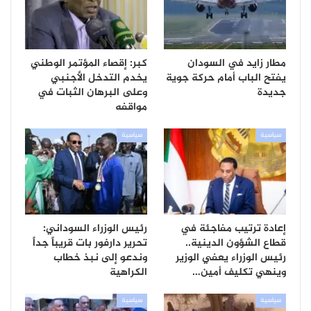
مطار زايد في السودان
كبر: إقصاء المؤتمر الوطني
يفتح الباب أمام حركة جوية
يخدم التدخل الأجنبي
جديدة
وعلى البرهان الثبات في
مواقفه
سياسية
سياسية
إعادة ترتيب مفاجئة في
رئيس الوزراء السوداني:
قطاع الشؤون الدينية..
تحرير دارفور بات قريباً جداً
رئيس الوزراء يعفي الوزير
وندعو إلى نبذ خطاب
وينهي تكليف أمين…
الكراهية
سياسية
سياسية