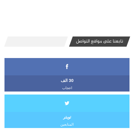
تابعنا على مواقع التواصل
30 الف
اعجاب
تويتر
المتابعين