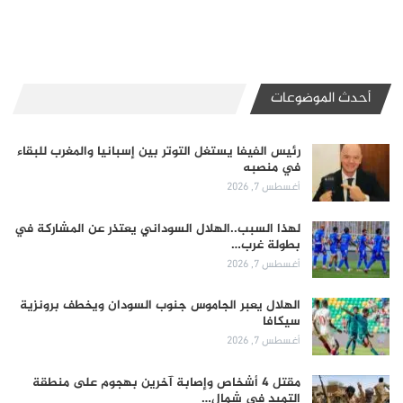
أحدث الموضوعات
رئيس الفيفا يستغل التوتر بين إسبانيا والمغرب للبقاء
في منصبه
أغسطس 7, 2026
لهذا السبب..الهلال السوداني يعتذر عن المشاركة في
بطولة غرب…
أغسطس 7, 2026
الهلال يعبر الجاموس جنوب السودان ويخطف برونزية
سيكافا
أغسطس 7, 2026
مقتل 4 أشخاص وإصابة آخرين بهجوم على منطقة
التميد في شمال…