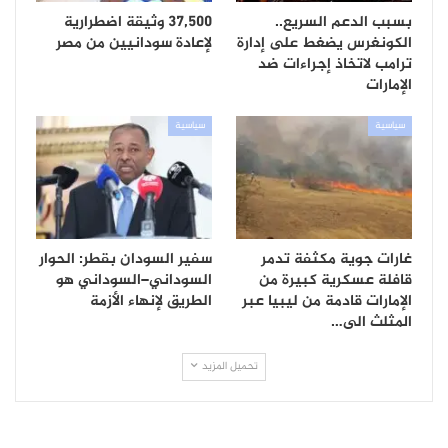
بسبب الدعم السريع..
37,500 وثيقة اضطرارية
الكونغرس يضغط على إدارة
لإعادة سودانيين من مصر
ترامب لاتخاذ إجراءات ضد
الإمارات
سياسية
سياسية
غارات جوية مكثفة تدمر
سفير السودان بقطر: الحوار
قافلة عسكرية كبيرة من
السوداني–السوداني هو
الإمارات قادمة من ليبيا عبر
الطريق لإنهاء الأزمة
المثلث الى…
تحميل المزيد