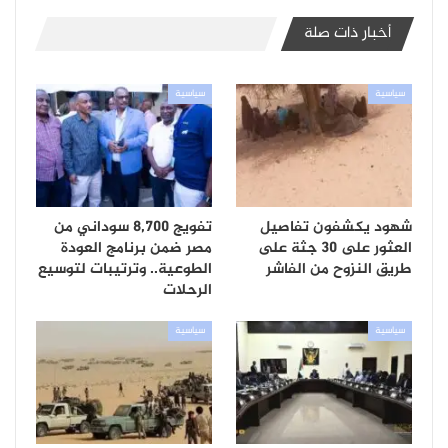
أخبار ذات صلة
سياسية
سياسية
شهود يكشفون تفاصيل
تفويج 8,700 سوداني من
العثور على 30 جثة على
مصر ضمن برنامج العودة
طريق النزوح من الفاشر
الطوعية.. وترتيبات لتوسيع
الرحلات
سياسية
سياسية