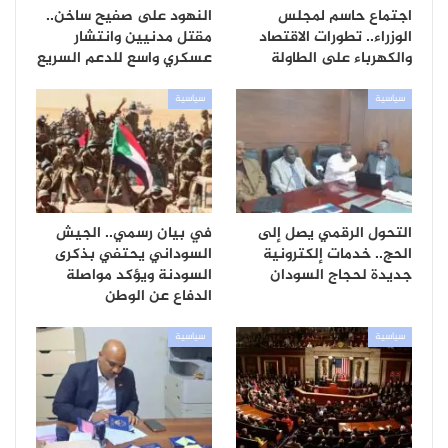
اجتماع حاسم لمجلس
النهود على صفيح ساخن..
الوزراء.. تطورات الاقتصاد
مقتل مدنيين وانتشار
والكهرباء على الطاولة
عسكري واسع للدعم السريع
سياسية
سياسية
التحول الرقمي يصل إلى
في بيان رسمي.. الجيش
الحج.. خدمات إلكترونية
السوداني يحتفي بذكرى
جديدة لحجاج السودان
السودنة ويؤكد مواصلة
الدفاع عن الوطن
سياسية
سياسية