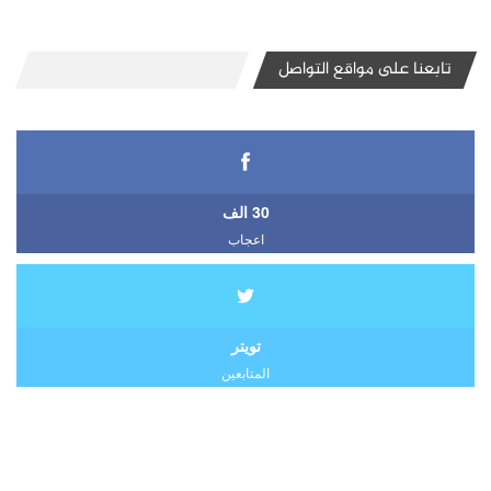
تابعنا على مواقع التواصل
30 الف
اعجاب
تويتر
المتابعين